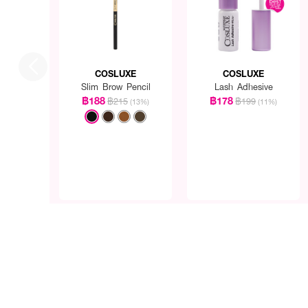
COSLUXE
COSLUXE
Slim Brow Pencil
Lash Adhesive
฿188
฿178
฿215
฿199
(13%)
(11%)