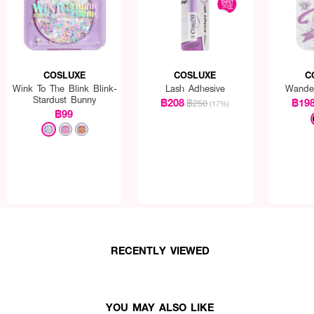
COSLUXE
COSLUXE
C
Wink To The Blink Blink-
Lash Adhesive
Wander
Stardust Bunny
฿208
฿19
฿250
(17%)
฿99
RECENTLY VIEWED
YOU MAY ALSO LIKE