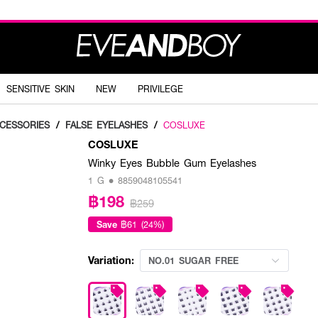
SENSITIVE SKIN
NEW
PRIVILEGE
CESSORIES
/
FALSE EYELASHES
/
COSLUXE
COSLUXE
Winky Eyes Bubble Gum Eyelashes
1 G • 8859048105541
฿198
฿259
Save
฿61 (24%)
Variation:
NO.01 SUGAR FREE