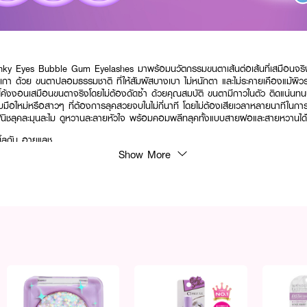
Eyes Bubble Gum Eyelashes มาพร้อมนวัตกรรมขนตาเส้นต่อเส้นที่เสมือนจริงส
กา ด้วย ขนตาปลอมธรรมชาติ ที่ให้สัมผัสบางเบา ไม่หนักตา และไม่ระคายเคืองแม้ผ
โค้งงอนเสมือนขนตาจริงโดยไม่ต้องดัดซ้ำ ด้วยคุณสมบัติ ขนตามีกาวในตัว ติดแน่นทนนา
ือใหม่หรือสาวๆ ที่ต้องการลุคสวยจบในไม่กี่นาที โดยไม่ต้องเสียเวลาหลายนาทีในการติ
ให้ฟินิชลุคละมุนละไม ดูหวานละลายหัวใจ พร้อมคอมพลีทลุคทั้งแบบสายฝอและสายหวานได
บิ้ลกัม อายแลช
Show More
นต่อเส้น
ำหรับมือใหม่
 ไม่ต้องง้อกาว
ระคายเคือง