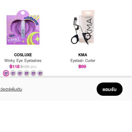
COSLUXE
KMA
Winky Eye Eyelashes
Eyelash Curler
฿118
฿69
฿129
(9%)
+4
ยอมรับ
ว์เซอร์เพิ่มเติม