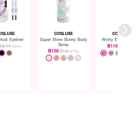
OSLUXE
COSLUXE
COSLUXE
lust Eyeliner
Super Shine Bunny Body
Winky Eye Eyelashe
Spray
8
฿118
฿259
฿129
(24%)
(9%)
฿158
฿199
(21%)
+1