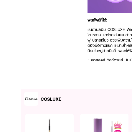
ผลลัพธ์ที่ได้:
ขนตาปลอม COSLUXE Winky 
โต หวาน และโดดเด่นแบบสายเ
ฟู ปลายเรียว ช่วยเพิ่มความ
ต้องง้อกาวแยก เหมาะสำหรับม
นิยมในหมู่สายบิวตี้ เพราะ
· คอสลุคส์ วิงกี้อายส์ บับเ
· ขนตาปลอมธรรมชาติแบบเส้
· ขนตาปลอมติดง่าย เหมาะส
· มีกาวในตัว ติดแน่น กันน้ำ
· ขนตาเบา ไม่หนักตา และไม่
COSLUXE