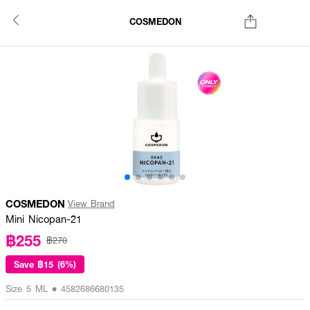
COSMEDON
COSMEDON
View Brand
Mini Nicopan-21
฿255
฿270
Save
฿15 (6%)
Size 5 ML • 4582686680135