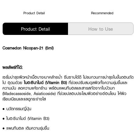
Product Detail
Recommended
Product Detail
How to Use
Cosmedon Nicopan-21 (5ml)
ผลลัพธ์ที่ได้:
เซรั่มบำรุงผิวหน้าเนื้อบางเบาคล้ายน้ำ ซึมซาบได้ดี ไม่รบกวนการบำรุงในขั้นตอนถัด
ไป อุดมด้วย
ไนอะซินาไมด์ (Vitamin B3)
ที่ช่วยปรับสมดุลผิวทั้งความชุ่มชื้นและ
ความมัน ลดความแห้งกร้าน พร้อมแพนทีนอลและสารสกัดจากใบบัวบก
(Madecassoside, Asiaticoside) ที่ช่วยปลอบประโลมผิวอย่างอ่อนโยน ให้ผิว
เรียบเนียนและแลดูกระจ่างใส
• นวัตกรรมญี่ปุ่น
• ไนอะซินาไมด์ (Vitamin B3)
• แพนทีนอล เติมความชุ่มชื้น