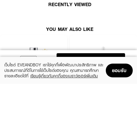
RECENTLY VIEWED
YOU MAY ALSO LIKE
ADD TO BAG
เว็บไซต์ EVEANDBOY เราใช้คุกกี้เพื่อพัฒนาประสิทธิภาพ และ
ยอมรับ
ประสบการณ์ที่ดีในการใช้เว็บไซต์ของคุณ คุณสามารถศึกษา
รายละเอียดได้ที่
เรียนรู้เกี่ยวกับคุกกี้ของเบราว์เซอร์เพิ่มเติม
Home
Home
Promotions
Promotions
Shopping Bag
Shopping Bag
Account
Account
EUCERIN
KIEHL'S
Spotless Brightening Booster Serum
Clearly Corrective Dark Spot Solution
(10%)
(15%)
฿2,025
฿2,796.50
฿2,250
฿3,290
size 30 ML
3 Variations