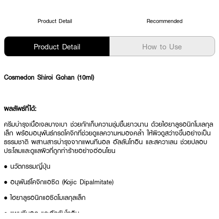
Product Detail
Recommended
Product Detail
How to Use
Cosmedon Shiroi Gohan (10ml)
ผลลัพธ์ที่ได้:
ครีมบำรุงเนื้อเจลบางเบา ช่วยกักเก็บความชุ่มชื้นยาวนาน ด้วยไฮยาลูรอนิกโมเลกุล
เล็ก พร้อมอนุพันธ์กรดโคจิกที่ช่วยดูแลความหมองคล้ำ ให้ผิวดูสว่างขึ้นอย่างเป็น
ธรรมชาติ ผสานสารบำรุงจากแพนทีนอล อัลลันโทอิน และสควาเลน ช่วยปลอบ
ประโลมและดูแลผิวที่ถูกทำร้ายอย่างอ่อนโยน
• นวัตกรรมญี่ปุ่น
• อนุพันธ์โคจิกแอซิด (Kojic Dipalmitate)
• ไฮยาลูรอนิกแอซิดโมเลกุลเล็ก
• แพนทีนอล และอัลลันโทอิน