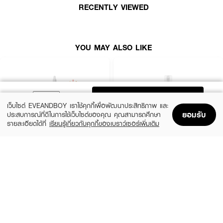
RECENTLY VIEWED
· FDA Registration No. : 10-2-6800018568
How To Use :
YOU MAY ALSO LIKE
ฉีดสเปรย์ ให้ห่างจากใบหน้าประมาณ15ซมโดยหลับตาและปิดปากฉีดประมาณ2-
3ครั้งทั่วใบหน้าสามารถใช้เป็นโทนเนอร์หรือเมื่อรู้สึกผิวแห้ง
ADD TO BAG
เว็บไซต์ EVEANDBOY เราใช้คุกกี้เพื่อพัฒนาประสิทธิภาพ และ
ยอมรับ
ประสบการณ์ที่ดีในการใช้เว็บไซต์ของคุณ คุณสามารถศึกษา
รายละเอียดได้ที่
เรียนรู้เกี่ยวกับคุกกี้ของเบราว์เซอร์เพิ่มเติม
Home
Home
Promotions
Promotions
Shopping Bag
Shopping Bag
Account
Account
THE ORDINARY
KIEHL'S
Glycolic Acid 7% Exfoliating Toner
Calendula Herbal Extract Alcohol-Free
Toner
฿770
(10%)
฿1,125
฿1,250
size 240 ML
3 Variations