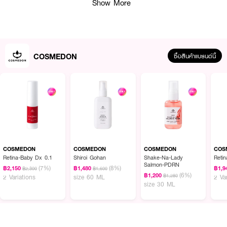
Show More
COSMEDON
ซื้อสินค้าแบรนด์นี้
ผลลัพธ์ที่ได้ :
COSMEDON Oyatsu Galactomist
โทนเนอร์รูปแบบมิสต์ละอองสเปรย์อนุภาค
ละเอียดละอองหมอกละเอียดแทรกซึมเข้าสู้ผิวโดยไม่ทำให้เครื่องสำอางเลอะเลือนและ
หลังการใช้ผิวของคุณจะรู้สึกแห้งและชุ่มชื้นจากภายในสู่ภายนอก
COSMEDON
COSMEDON
COSMEDON
COS
· โทนเนอร์มิสต์ละอองละเอียด ใช้งานสะดวก
Retina-Baby Dx 0.1
Shiroi Gohan
Shake-Na-Lady
Reti
Salmon-PDRN
(7%)
(8%)
฿2,150
฿1,480
฿1,9
฿2,300
฿1,600
· ช่วยให้ผิวรู้สึกชุ่มชื้นโดยไม่เหนียวเหนอะหนะ
(6%)
฿1,200
฿1,280
2 Variations
size 60 ML
2 Va
size 30 ML
· ใช้ได้ทั้งก่อนแต่งหน้าและระหว่างวัน
· อนุภาคสเปรย์ละเอียด ไม่ทำให้เครื่องสำอางเลอะ
· มอบสัมผัสสดชื่น เหมาะกับทุกสภาพผิว