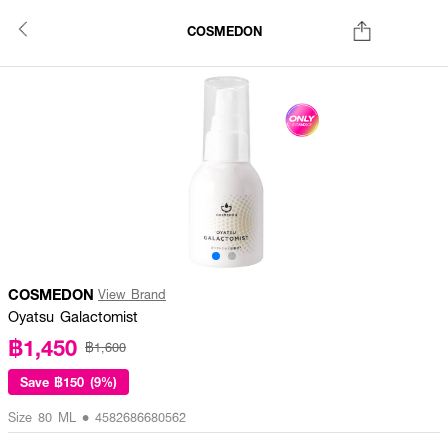
COSMEDON
COSMEDON
View Brand
Oyatsu Galactomist
฿1,450
฿1,600
Save
฿150 (9%)
Size 80 ML • 4582686680562