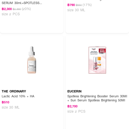
SERUM 30ml.+SPOTLESS
(17%)
฿790
฿950
BRIGHTENING CLEANSING FOAM 150G
(20%)
฿2,300
฿2,880
size 30 ML
size 2 PCS
THE ORDINARY
EUCERIN
Lactic Acid 10% + HA
Spotless Brightening Booster Serum 30Ml
+ Sun Serum Spotless Brightening 50Ml
฿510
฿2,700
size 30 ML
size 2 PCS