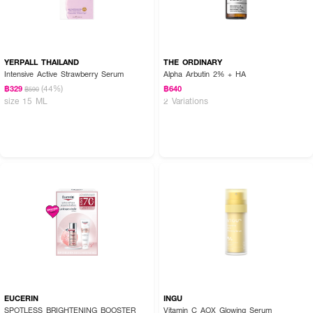
YERPALL THAILAND
THE ORDINARY
Intensive Active Strawberry Serum
Alpha Arbutin 2% + HA
(44%)
฿329
฿640
฿590
size 15 ML
2 Variations
EUCERIN
INGU
SPOTLESS BRIGHTENING BOOSTER
Vitamin C AOX Glowing Serum