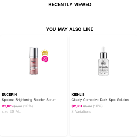
RECENTLY VIEWED
•
เลขที่จดแจ้ง:
10-2-6800018912
•
ปริมาณสุทธิ:
30 มล.
YOU MAY ALSO LIKE
How to Use:
ใช้เฉพาะเวลากลางคืน หลังล้างหน้า กดผลิตภัณฑ์ 2–3 ปั๊ม ลงบนฝ่ามือ สามารถ
ใช้เพียวๆ ทาให้ทั่วผิวหน้า หรือผสมกับ
Cosmedon Gohan Cream
แล้วเกลี่ยให้
ทั่วผิวหน้า
EUCERIN
KIEHL'S
Spotless Brightening Booster Serum
Clearly Corrective Dark Spot Solution
(10%)
(10%)
฿2,025
฿2,961
฿2,250
฿3,290
size 30 ML
3 Variations