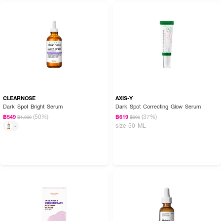
CLEARNOSE
AXIS-Y
Dark Spot Bright Serum
Dark Spot Correcting Glow Serum
(50%)
(37%)
฿549
฿619
฿1,090
฿990
size 50 ML
-