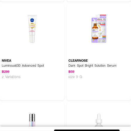
NIVEA
CLEARNOSE
Luminous630 Advanced Spot
Dark Spot Bright Solution Serum
฿299
฿59
2 Variations
size 9 G