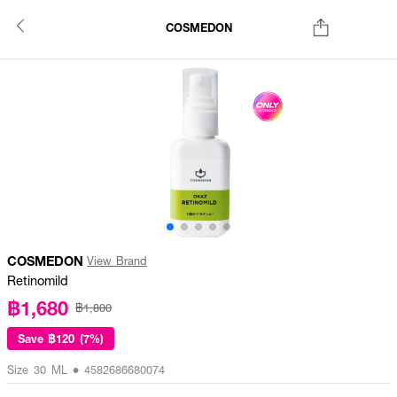
COSMEDON
COSMEDON
View Brand
Retinomild
฿1,680
฿1,800
Save
฿120 (7%)
Size 30 ML • 4582686680074