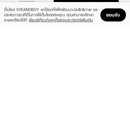
ADD TO BAG
เว็บไซต์ EVEANDBOY เราใช้คุกกี้เพื่อพัฒนาประสิทธิภาพ และ
ยอมรับ
ประสบการณ์ที่ดีในการใช้เว็บไซต์ของคุณ คุณสามารถศึกษา
รายละเอียดได้ที่
เรียนรู้เกี่ยวกับคุกกี้ของเบราว์เซอร์เพิ่มเติม
Home
Home
Promotions
Promotions
Shopping Bag
Shopping Bag
Account
Account
CLINIQUE
PLANTNERY
Even Better Clinical Dark Spot Clearing
Pomegranate Intense Serum
Serum 30ML/1FLOZ
(13%)
฿199
฿229
(10%)
฿3,015
฿3,350
size 30 ML
2 Variations
ROUND LAB
PURICAS