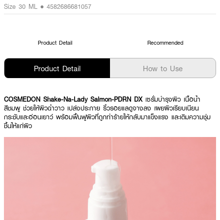
Size 30 ML • 4582686681057
Product Detail
Recommended
Product Detail
How to Use
COSMEDON Shake-Na-Lady Salmon-PDRN DX
เซรั่มบำรุงผิว เนื้อน้ำ
สีชมพู ช่วยให้ผิวฉ่ำวาว เปล่งประกาย ริ้วรอยแลดูจางลง เผยผิวเรียบเนียน
กระชับและอ่อนเยาว์ พร้อมฟื้นฟูผิวที่ถูกทำร้ายให้กลับมาแข็งแรง และเติมความชุ่ม
ชื้นให้แก่ผิว