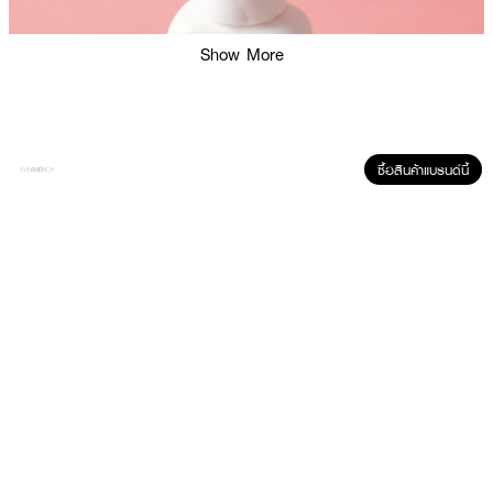
Show More
ซื้อสินค้าแบรนด์นี้
ผลลัพธ์ที่ได้ :
COSMEDON Shake-Na-Lady Salmon-PDRN DX
เซรั่มบำรุงผิว เนื้อน้ำ
สีชมพู ผสานคุณค่าจาก PDRN (สารสกัดจากดีเอ็นเอของแซลมอน) เข้มข้น 3%
, Pure Retinol และ Hyaluronic Acid ช่วยให้ผิวฉ่ำวาว เปล่งประกาย ริ้วรอยแลดู
จางลง เผยผิวเรียบเนียน กระชับและอ่อนเยาว์ พร้อมฟื้นฟูผิวที่ถูกทำร้ายให้กลับ
มาแข็งแรง และเติมความชุ่มชื้นให้แก่ผิว
· ช่วยให้ผิวฉ่ำวาว เปล่งประกาย ริ้วรอยแลดูจางลง