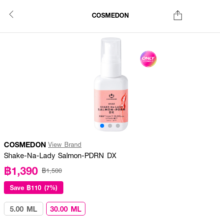
COSMEDON
COSMEDON
View Brand
Shake-Na-Lady Salmon-PDRN DX
฿1,390
฿1,500
Save
฿110 (7%)
5.00 ML
30.00 ML