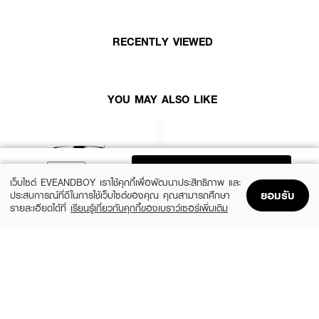
· เผยผิวเรียบเนียน กระชับและอ่อนเยาว์
· ฟื้นฟูผิวที่ถูกทำร้ายให้กลับมาแข็งแรง
RECENTLY VIEWED
· เติมความชุ่มชื้นให้แก่ผิว
· FDA Registration No. : 10-2-6800047258
YOU MAY ALSO LIKE
ADD TO BAG
เว็บไซต์ EVEANDBOY เราใช้คุกกี้เพื่อพัฒนาประสิทธิภาพ และ
ยอมรับ
ประสบการณ์ที่ดีในการใช้เว็บไซต์ของคุณ คุณสามารถศึกษา
รายละเอียดได้ที่
เรียนรู้เกี่ยวกับคุกกี้ของเบราว์เซอร์เพิ่มเติม
Home
Home
Promotions
Promotions
Shopping Bag
Shopping Bag
Account
Account
CLINIQUE
SKINTIFIC
Moisture Surge Extended Replenishing
5X Ceramide Barrier Moisture Gel
Hydrator
(50%)
฿339
฿679
(10%)
฿1,791
฿1,990
4 Variations
size 50 ML