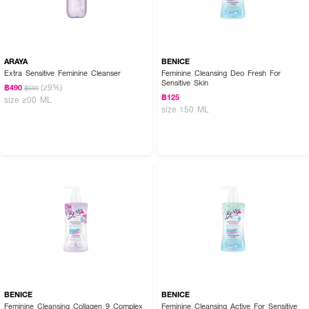
ARAYA
BENICE
Extra Sensitive Feminine Cleanser
Feminine Cleansing Deo Fresh For
Sensitive Skin
(29%)
฿490
฿690
฿125
size 200 ML
size 150 ML
BENICE
BENICE
Feminine Cleansing Collagen 9 Complex
Feminine Cleansing Active For Sensitive