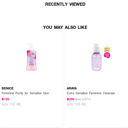
RECENTLY VIEWED
YOU MAY ALSO LIKE
BENICE
ARAYA
Feminine Purity for Sensitive Skin
Extra Sensitive Feminine Cleanser
(26%)
฿125
฿290
฿390
size 150 ML
size 100 ML