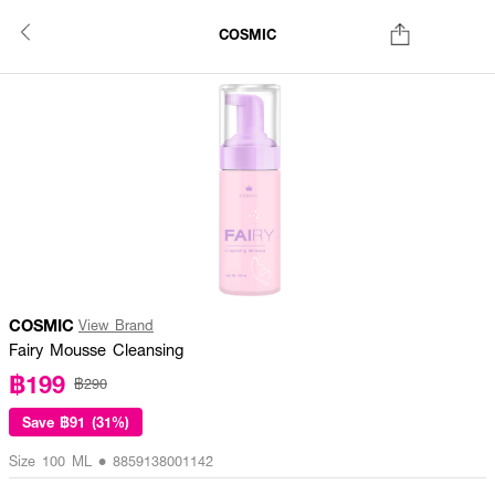
COSMIC
COSMIC
View Brand
Fairy Mousse Cleansing
฿199
฿290
Save
฿91 (31%)
Size 100 ML • 8859138001142