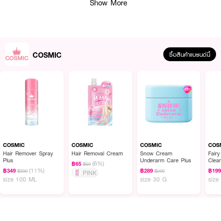
Show More
· ลดกลิ่นอับ ลดอาการคันและระคายเคืองจากการเสียดสี
· ปรับผิวบริเวณนั้นให้สว่าง เรียบเนียน เพิ่มความชุ่มชื้น
COSMIC
ซื้อสินค้าแบรนด์นี้
How To Use :
ปั๊มมูส 1-2 ปั๊ม ทำความสะอาดบริเวณจุดซ้อนเร้นเป็นประจำ แล้วล้างออกด้วยน้ำ
เปล่า
COSMIC
COSMIC
COSMIC
COS
Hair Remover Spray
Hair Removal Cream
Snow Cream
Fair
Plus
Underarm Care Plus
Clea
(6%)
฿65
฿69
(11%)
฿349
฿289
฿19
฿390
฿290
PINK
size 100 ML
size 30 G
size