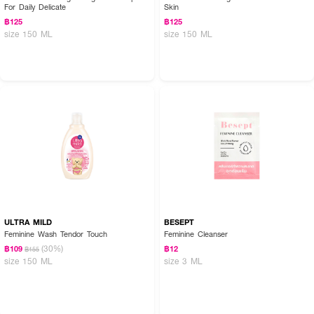
For Daily Delicate
Skin
฿125
฿125
size 150 ML
size 150 ML
ULTRA MILD
BESEPT
Feminine Wash Tendor Touch
Feminine Cleanser
(30%)
฿109
฿12
฿155
size 150 ML
size 3 ML