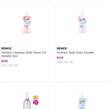
BENICE
BENICE
Feminine Cleansing White Peach For
Feminine Wash Extra Sensitive
Sensitive Skin
฿125
฿125
size 150 ML
size 150 ML