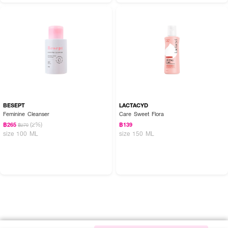
BESEPT
LACTACYD
Feminine Cleanser
Care Sweet Flora
(2%)
฿265
฿139
฿270
size 100 ML
size 150 ML