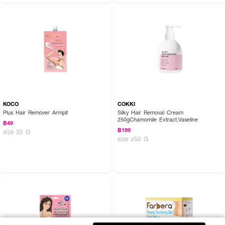
KOCO
COKKI
Plus Hair Remover Armpit
Silky Hair Removal Cream
250gChamomile Extract,Vaseline
฿49
฿199
size 35 G
size 250 G