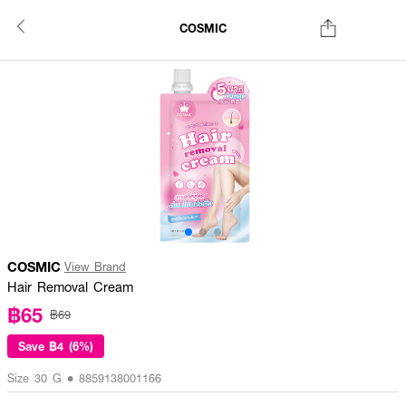
COSMIC
COSMIC
View Brand
Hair Removal Cream
฿65
฿69
Save
฿4 (6%)
Size 30 G • 8859138001166