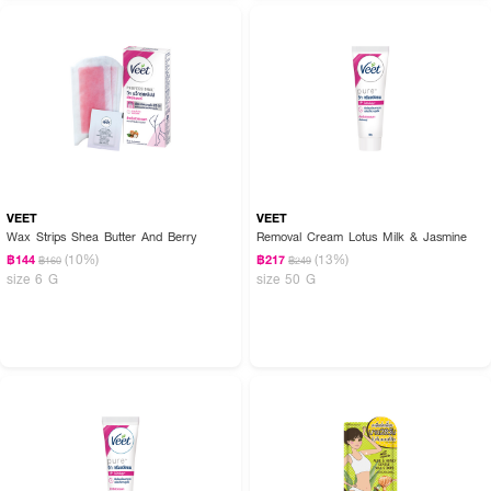
VEET
VEET
Wax Strips Shea Butter And Berry
Removal Cream Lotus Milk & Jasmine
(10%)
(13%)
฿144
฿217
฿160
฿249
size 6 G
size 50 G