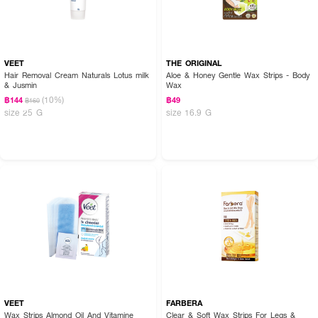
VEET
THE ORIGINAL
Hair Removal Cream Naturals Lotus milk
Aloe & Honey Gentle Wax Strips - Body
& Jusmin
Wax
(10%)
฿144
฿49
฿160
size 25 G
size 16.9 G
VEET
FARBERA
Wax Strips Almond Oil And Vitamine
Clear & Soft Wax Strips For Legs &