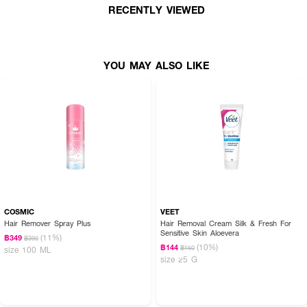
RECENTLY VIEWED
How To Use :
1.ปาดครีมกำจัดขนลงบนผิว บริเวณที่ต้องการกำจัดขน ทิ้งไว้ 5-10 นาที
YOU MAY ALSO LIKE
2.ใช้ผ้าหรือฟองน้ำเช็ดครีมออก จะช่วยให้เส้นขนหลุดง่าย
3.จากนั้นล้างออกด้วยน้ำสะอาด แล้วเช็ดผิวให้แห้ง
COSMIC
VEET
Hair Remover Spray Plus
Hair Removal Cream Silk & Fresh For
Sensitive Skin Aloevera
(11%)
฿349
฿390
(10%)
฿144
฿160
size 100 ML
size 25 G