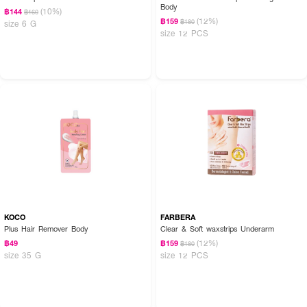
Body
(10%)
฿144
฿160
(12%)
฿159
฿180
size 6 G
size 12 PCS
KOCO
FARBERA
Plus Hair Remover Body
Clear & Soft waxstrips Underarm
(12%)
฿49
฿159
฿180
size 35 G
size 12 PCS