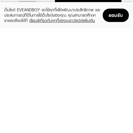
ADD TO BAG
เว็บไซต์ EVEANDBOY เราใช้คุกกี้เพื่อพัฒนาประสิทธิภาพ และ
ยอมรับ
ประสบการณ์ที่ดีในการใช้เว็บไซต์ของคุณ คุณสามารถศึกษา
รายละเอียดได้ที่
เรียนรู้เกี่ยวกับคุกกี้ของเบราว์เซอร์เพิ่มเติม
Home
Home
Promotions
Promotions
Shopping Bag
Shopping Bag
Account
Account
THE ORIGINAL
FARBERA
Easy Hair Removal Cream Shea Butter
Honey Soothing Gel Cold Wax
Peach
฿240
(34%)
฿39
฿59
size 100 G
size 18 G
CBG DEVICES
COKKI