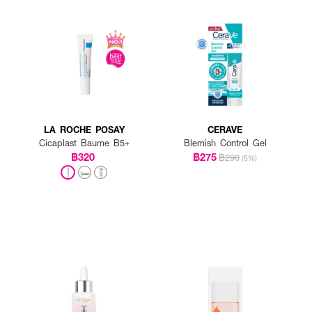
nail 96 Mucin Power Essence ทั่วใบหน้า
LA ROCHE POSAY
CERAVE
Cicaplast Baume B5+
Blemish Control Gel
฿320
฿275
฿290
(5%)