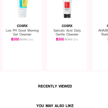
COSRX
COSRX
Low PH Good Morning
Salicylic Acid Daily
AHA/BH
Gel Cleanser
Gentle Cleanser
Trea
฿350
฿350
฿360
฿360
(3%)
(3%)
RECENTLY VIEWED
YOU MAY ALSO LIKE