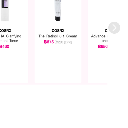
COSRX
COSRX
COSRX
A Clarifying
The Retinol 0.1 Cream
Advance Snail 92 All 
tment Toner
one Cream
฿675
฿920
(27%)
฿460
฿650
฿700
(7%)