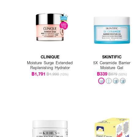
How to Use :
ลูบไล้ COSRX Advanced S
CLINIQUE
SKINTIFIC
Moisture Surge Extended
5X Ceramide Barrier
Replenishing Hydrator
Moisture Gel
฿1,791
฿339
฿1,990
฿679
(10%)
(50%)