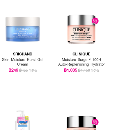
SRICHAND
CLINIQUE
Skin Moisture Burst Gel
Moisture Surge™ 100H
Cream
Auto-Replenishing Hydrator
฿249
฿1,035
฿455
฿1,150
(45%)
(10%)