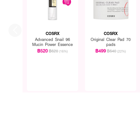
COSRX
COSRX
Advanced Snail 96
Original Clear Pad 70
Mucin Power Essence
pads
฿520
฿499
฿620
฿640
(16%)
(22%)