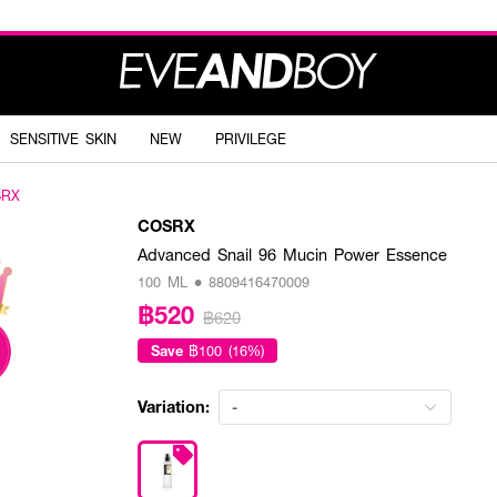
SENSITIVE SKIN
NEW
PRIVILEGE
SRX
COSRX
Advanced Snail 96 Mucin Power Essence
100 ML • 8809416470009
฿520
฿620
Save
฿100 (16%)
Variation:
-