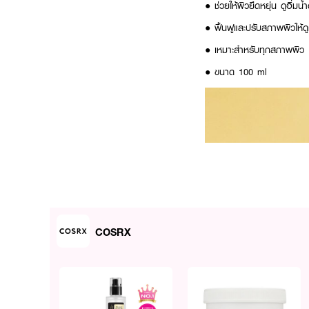
● ช่วยให้ผิวยืดหยุ่น ดูอิ่มน
● ฟื้นฟูและปรับสภาพผิวให้ดูก
● เหมาะสำหรับทุกสภาพผิว
● ขนาด 100 ml
COSRX