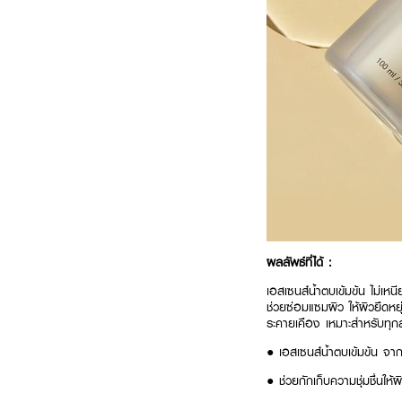
ผลลัพธ์ที่ได้ :
เอสเซนส์น้ำตบเข้มข้น ไม่เห
ช่วยซ่อมแซมผิว ให้ผิวยืดหยุ
ระคายเคือง เหมาะสำหรับทุ
● เอสเซนส์น้ำตบเข้มข้น จา
● ช่วยกักเก็บความชุ่มชื่นให้ผ