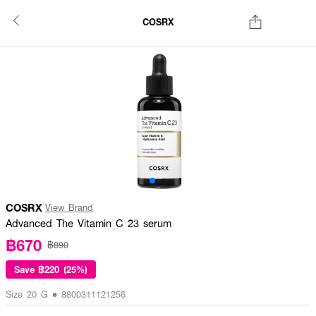
COSRX
COSRX
View Brand
Advanced The Vitamin C 23 serum
฿670
฿890
Save
฿220 (25%)
Size 20 G • 8800311121256