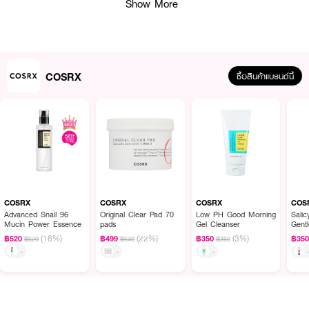
● สีผิวสม่ำเสมอ
Show More
● ผิวแห้งหมองคล้ำดูกระจ่างใสขึ้น
● ขนาด 20 กรัม
● เลขที่จดแจ้ง: 10-2-6800034746
COSRX
ซื้อสินค้าแบรนด์นี้
Ingredients:
Water, Ascorbic Acid, Butylene Glycol, Dimethicone, Panthenol, 3-O-
Ethyl Ascorbic Acid, Squalane, Sodium Hydroxide, Caffeine, Sodium
Hyaluronate, Sodium Metaphosphate, Adenosine, Acetyl Glucosamine,
Gardenia Florida Fruit Extract, Allantoin, Dextrin, Tocotrienols,
Tocopherol, Elaeis Guineensis Oil, Arginine, Niacinamide, Pentylene
Glycol, Glutathione, Helianthus Annuus Seed Oil, Methyl Trimethicone,
COSRX
COSRX
COSRX
COS
Carthamus Tinctorius Seed Oil, Camellia Japonica Seed Oil, Daucus
Advanced Snail 96
Original Clear Pad 70
Low PH Good Morning
Salic
Carota Sativa Root Extract, Glycyrrhiza Glabra Root Extract, Beta-
Mucin Power Essence
pads
Gel Cleanser
Gent
Carotene
(16%)
(22%)
(3%)
฿520
฿499
฿350
฿35
฿620
฿640
฿360
-
-
-
How To Use:
1. หยดเซรั่ม 2-3 หยด นวดเบาๆลงบนผิว