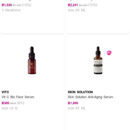
(10%)
(10%)
฿1,530
฿2,241
฿1,700
฿2,490
3 Variations
size 30 ML
VITC
SKIN SOLUTION
Vit C Bio Face Serum
Skin Solution Anti-Aging Serum
(8%)
฿385
฿1,690
฿420
size 10 G
size 45 ML