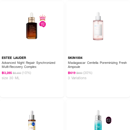
ESTEE LAUDER
SKIN1004
Advanced Night Repair Synchronized
Madagascar Centella Poreminizing Fresh
Multi-Recovery Complex
Ampoule
(10%)
(30%)
฿3,285
฿619
฿3,650
฿890
size 30 ML
3 Variations