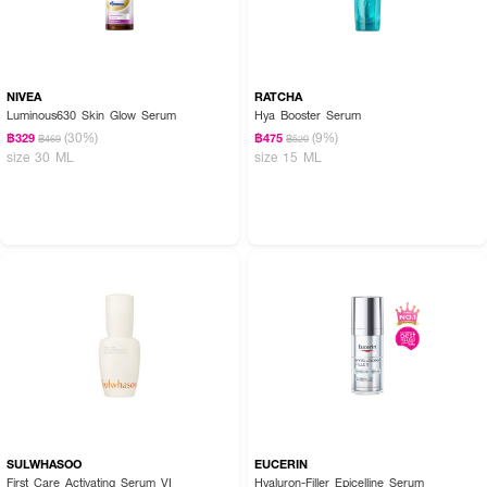
NIVEA
RATCHA
Luminous630 Skin Glow Serum
Hya Booster Serum
(30%)
(9%)
฿329
฿475
฿469
฿520
size 30 ML
size 15 ML
SULWHASOO
EUCERIN
First Care Activating Serum VI
Hyaluron-Filler Epicelline Serum