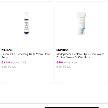
KIEHL'S
SKIN1004
Retinol Skin Renewing Daily Micro Dose
Madagascar Centella Hyalu-Cica Water-
Serum
Fit Sun Serum Spf50+ Pa+++
(15%)
(42%)
฿3,740
฿519
฿4,400
฿890
size 50 ML
size 50 ML