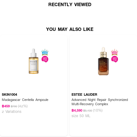
RECENTLY VIEWED
2. ใช้ได้ทั้งเช้าและกลางคืน (กลางวันตามด้วยกันแดด)
3. เขย่าขวดก่อนใช้ และใช้ให้หมดภายใน 2 เดือนหลังเปิด
YOU MAY ALSO LIKE
FAQ:
● เซรั่มนี้เหมาะกับใคร? เหมาะสำหรับคนที่มีผิวแห้งหมองคล้ำ มีจุดด่างดำ สีผิวไม่
สม่ำเสมอ
● ทำไมต้องเขย่าขวดก่อนใช้? เพื่อให้ส่วนผสมเข้ากัน
● ทำไมต้องใช้ให้หมดภายใน 2 เดือน? เพื่อประสิทธิภาพสูงสุดของวิตามินซี
SKIN1004
ESTEE LAUDER
✨ ผิวใส ไร้ที่ติ ✨ COSRX Advanced The Vitamin C 23 Serum เคล็ดลับผิว
Madagascar Centella Ampoule
Advanced Night Repair Synchronized
Multi-Recovery Complex
โกลว์ใส แบบสาวเกาหลี!
(42%)
฿459
฿790
(10%)
฿4,590
฿5,100
2 Variations
size 50 ML