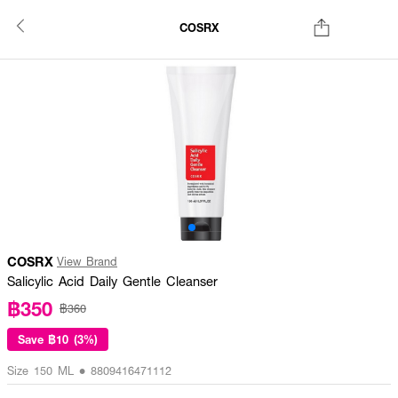
COSRX
COSRX
View Brand
Salicylic Acid Daily Gentle Cleanser
฿350
฿360
Save
฿10 (3%)
Size 150 ML • 8809416471112