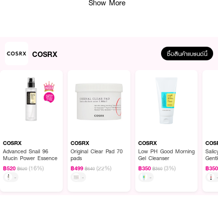
Show More
COSRX
ซื้อสินค้าแบรนด์นี้
ผลลัพธ์ที่ได้ :
COSRX Salicylic Acid Daily Gentle Cleanser
ทำความสะอาดผิวอย่างอ่อน
โยน ด้วยโฟมล้างหน้าที่มีส่วนผสมของ Salicylic Acid ช่วยขจัดเซลล์ผิวเสื่อม
สภาพซึ่งเป็นสาเหตุหนึ่งของการเกิดสิวให้หลุดออก ลดความมัน ลดการเกิดสิว ให้
COSRX
COSRX
COSRX
COS
ผิวสะอาดสดชื่นในทุกๆ วัน
Advanced Snail 96
Original Clear Pad 70
Low PH Good Morning
Salic
Mucin Power Essence
pads
Gel Cleanser
Gent
● ทำความสะอาดผิวอย่างอ่อนโยน สามารถใช้ได้เป็นประจำทุกวัน
(16%)
(22%)
(3%)
฿520
฿499
฿350
฿35
฿620
฿640
฿360
-
-
-
● ขจัดเซลล์ผิวเสื่อมสภาพ ลดความมัน ลดการเกิดสิว
● ขนาด 150ml