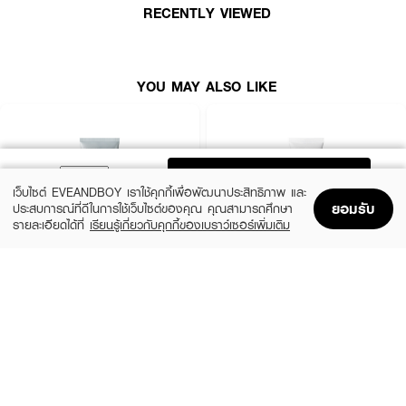
RECENTLY VIEWED
YOU MAY ALSO LIKE
ADD TO BAG
เว็บไซต์ EVEANDBOY เราใช้คุกกี้เพื่อพัฒนาประสิทธิภาพ และ
ยอมรับ
ประสบการณ์ที่ดีในการใช้เว็บไซต์ของคุณ คุณสามารถศึกษา
รายละเอียดได้ที่
เรียนรู้เกี่ยวกับคุกกี้ของเบราว์เซอร์เพิ่มเติม
Home
Home
Promotions
Promotions
Shopping Bag
Shopping Bag
Account
Account
MEDIHEAL
CLEARNOSE
Derma Cream Pack Cleanser Rose
Acne Care Solution Cleanser
PDRN [Pore Firming]
(46%)
฿139
฿259
(45%)
฿549
฿999
size 150 G
size 243 G
How to Use :