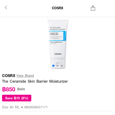
COSRX
COSRX
View Brand
The Ceramide Skin Barrier Moisturizer
฿850
฿920
Save
฿70 (8%)
Size 80 ML • 8809598457171