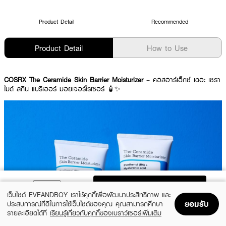
Product Detail
Recommended
Product Detail
How to Use
COSRX The Ceramide Skin Barrier Moisturizer
– คอสอาร์เอ็กซ์ เดอะ เซรา
ไมด์ สกิน แบริเออร์ มอยเจอร์ไรเซอร์ 🧴✨
ADD TO BAG
เว็บไซต์ EVEANDBOY เราใช้คุกกี้เพื่อพัฒนาประสิทธิภาพ และ
ยอมรับ
ประสบการณ์ที่ดีในการใช้เว็บไซต์ของคุณ คุณสามารถศึกษา
รายละเอียดได้ที่
เรียนรู้เกี่ยวกับคุกกี้ของเบราว์เซอร์เพิ่มเติม
Home
Home
Promotions
Promotions
Shopping Bag
Shopping Bag
Account
Account