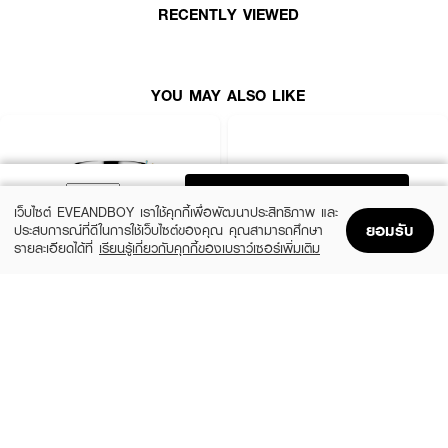
RECENTLY VIEWED
· FDA Registration No. : 10-2-6800037470
YOU MAY ALSO LIKE
ADD TO BAG
เว็บไซต์ EVEANDBOY เราใช้คุกกี้เพื่อพัฒนาประสิทธิภาพ และ
ยอมรับ
ประสบการณ์ที่ดีในการใช้เว็บไซต์ของคุณ คุณสามารถศึกษา
รายละเอียดได้ที่
เรียนรู้เกี่ยวกับคุกกี้ของเบราว์เซอร์เพิ่มเติม
Home
Home
Promotions
Promotions
Shopping Bag
Shopping Bag
Account
Account
CLINIQUE
SKINTIFIC
Moisture Surge Extended Replenishing
5X Ceramide Barrier Moisture Gel
Hydrator
(50%)
฿339
฿679
(10%)
฿1,791
฿1,990
4 Variations
size 50 ML