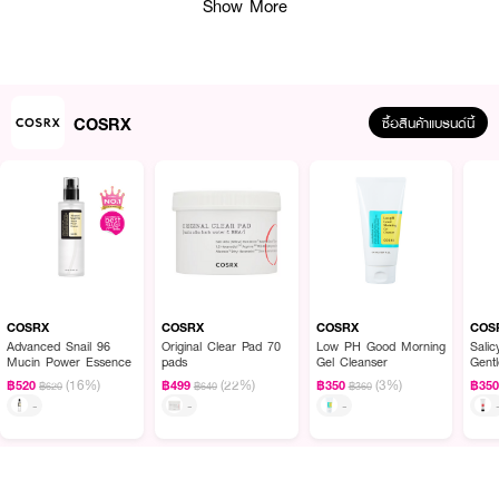
Show More
COSRX
ซื้อสินค้าแบรนด์นี้
ผลลัพธ์ที่ได้ :
COSRX The Ceramide Skin Barrier Moisturizing Mist
สเปรย์มอยส์เจอร์ไร
เซอร์ ช่วยเติมความชุ่มชื้นพร้อมเสริมสร้างเกราะป้องกัน มอบความชุ่มชื้นทันทีที่ใช้
แก้ปัญหาผิวแห้งได้อย่างมีประสิทธิภาพ
COSRX
COSRX
COSRX
COS
· ละอองน้ำนมเนียนละเอียด เติมความชุ่มชื้นได้ลึกถึง 12 ชั้นผิว
Advanced Snail 96
Original Clear Pad 70
Low PH Good Morning
Salic
Mucin Power Essence
pads
Gel Cleanser
Gent
· ฟื้นบำรุงเกราะป้องกันผิว พร้อมปลอบประโลมผิวบอบบางทันที
(16%)
(22%)
(3%)
฿520
฿499
฿350
฿35
฿620
฿640
฿360
-
-
-
· ให้ความชุ่มชื้นบางเบา ไม่เหนียวเหนอะหนะ พร้อมผิวโกลว์เปล่งประกาย
· ใช้ได้หลากหลาย ทั้งผิวหน้า ผิวกาย และฉีดทับเมคอัพได้
· ผ่านการพิสูจน์ทางคลินิกแล้วว่าช่วยปลอบประโลมผิวแห้ง ระคายเคือง