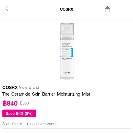
COSRX
COSRX
View Brand
The Ceramide Skin Barrier Moisturizing Mist
฿840
฿880
Save
฿40 (5%)
Size 120 ML • 8800311120822