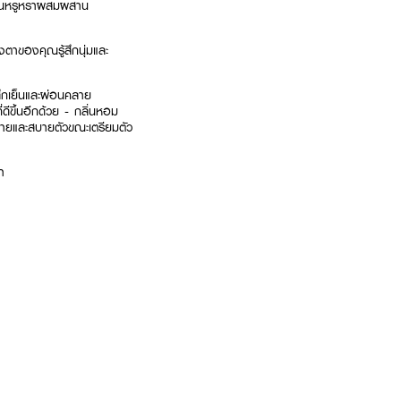
มอันหรูหราผสมผสาน
งตาของคุณรู้สึกนุ่มและ
สึกเย็นและผ่อนคลาย
่ดีขึ้นอีกด้วย - กลิ่นหอม
ลายและสบายตัวขณะเตรียมตัว
า