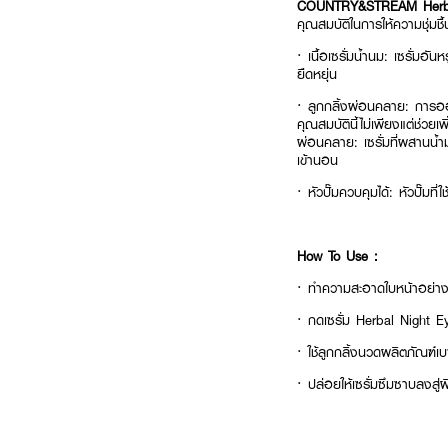
COUNTRY&STREAM Herbal
คุณสมบัติในการให้ความชุ่มช
·
เนื้อเซรั่มน้ำนม: เซรั่ม
ยืดหยุ่น
·
ลูกกลิ้งผ่อนคลาย: การออ
คุณสมบัตินี้ไม่เพียงแต่ช่วยเ
ผ่อนคลาย: เซรั่มที่ผสานน
เข้านอน
·
หัวปั๊มควบคุมได้: หัวปั๊มท
How To Use :
· ทำความสะอาดใบหน้าอย่าง
· กดเซรั่ม Herbal Night 
· ใช้ลูกกลิ้งนวดผลิตภัณฑ์
· ปล่อยให้เซรั่มซึมซาบลงสู่ผ