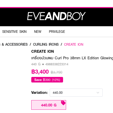
SENSITIVE SKIN
NEW
PRIVILEGE
S & ACCESSORIES
/
CURLING IRONS
/
CREATE ION
CREATE ION
เครื่องม้วนผม Curl Pro 38mm LX Edition Glowin
440 G • 4988338223314
฿3,400
฿3,790
Save
฿390 (10%)
Variation:
440.00
440.00 G