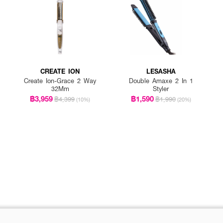
CREATE ION
LESASHA
Create Ion-Grace 2 Way
Double Amaxe 2 In 1
32Mm
Styler
฿3,959
฿1,590
฿4,399
฿1,990
(10%)
(20%)