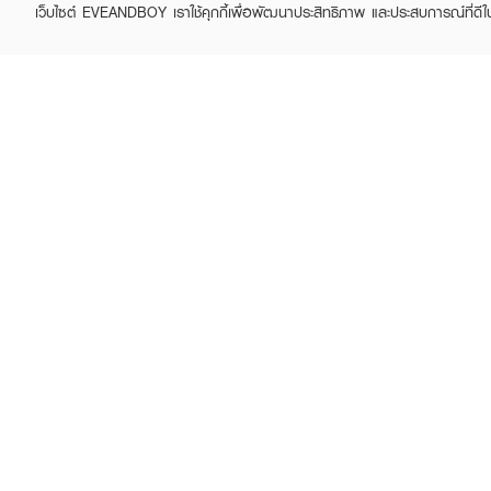
เว็บไซต์ EVEANDBOY เราใช้คุกกี้เพื่อพัฒนาประสิทธิภาพ และประสบการณ์ที่ดี
ABOUT EVEANDBOY
CUS
Brand story
Online
Privacy Policy
Find a
Terms and Conditions
Contac
Sell on EVEANDBOY
Whistleblowing