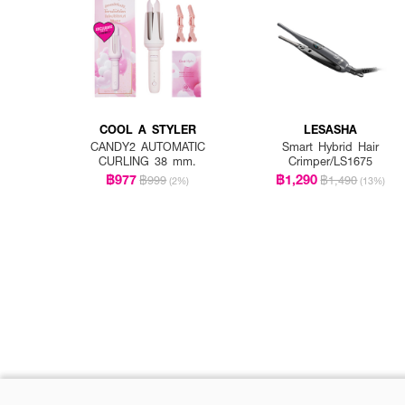
COOL A STYLER
LESASHA
CANDY2 AUTOMATIC
Smart Hybrid Hair
CURLING 38 mm.
Crimper/LS1675
฿977
฿1,290
฿999
฿1,490
(2%)
(13%)