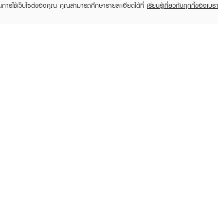
ในการใช้เว็บไซต์ของคุณ คุณสามารถศึกษารายละเอียดได้ที่
เรียนรู้เกี่ยวกับคุกกี้ของเบรา
TOMER CARE
EVEANDBOY MEMBER
 Shopping
Member registration
 store
t us