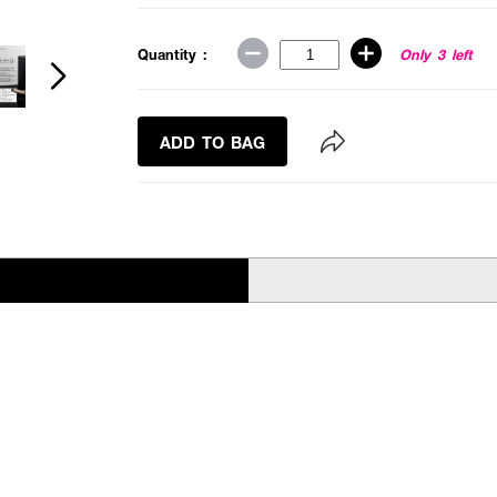
Quantity :
Only 3 left
ADD TO BAG