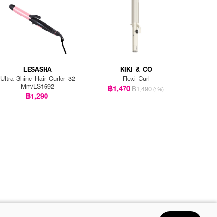
LESASHA
KIKI & CO
Ultra Shine Hair Curler 32
Flexi Curl
Mm/LS1692
฿1,470
฿1,490
(1%)
฿1,290