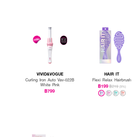
VIVID&VOGUE
HAIR IT
Curling Iron Auto Vav-022B
Flexi Relax Hairbrush
White Pink
฿199
฿219
(9%)
฿799