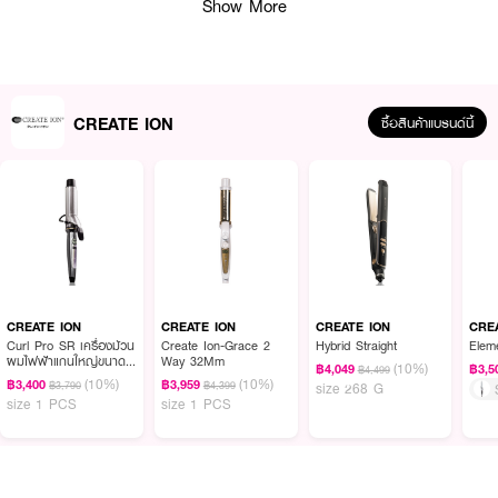
Show More
CREATE ION
ซื้อสินค้าแบรนด์นี้
ผลลัพธ์ที่ได้ :
CREATE ION เครื่องม้วนผม Elemea Curl 32mm Midnight Blue
เครื่องม้วน
ผมแกนคลาสสิกขนาด 32mm เคลือบด้วยเทคโนโลยีหินภูเขาไฟ Premium Ion
ลิขสิทธิ์เฉพาะจากญี่ปุ่น ถนอมเส้นผมยิ่งขึ้น ผมเงา เด้ง สวย
CREATE ION
CREATE ION
CREATE ION
CRE
Curl Pro SR เครื่องม้วน
Create Ion-Grace 2
Hybrid Straight
Elem
· ขนาดแกนร้อน : 32 มม
ผมไฟฟ้าแกนใหญ่ขนาด
Way 32Mm
(10%)
฿4,049
฿3,5
฿4,499
38 มม.
(10%)
(10%)
฿3,400
฿3,959
฿3,790
฿4,399
size 268 G
· แรงดันไฟฟ้า : 100 – 240V (ใช้งานได้ทั่วโลก)
size 1 PCS
size 1 PCS
· กำลังไฟ : 81W
· ระบบอุณหภูมิ : 40 – 220˚C (ปรับความร้อนได้ 10 ระดับ)