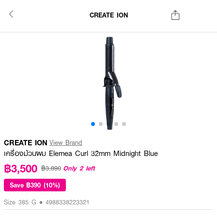
CREATE ION
CREATE ION
View Brand
เครื่องม้วนผม Elemea Curl 32mm Midnight Blue
฿3,500
Only 2 left
฿3,890
Save
฿390 (10%)
Size 385 G • 4988338223321