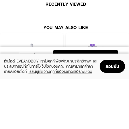
· น้ำหนัก : ประมาณ 430 กรัม
RECENTLY VIEWED
· ขนาด : 340 x 80 x 50 มม
· ความยาวสายไฟ : 3 เมตร
YOU MAY ALSO LIKE
· ระบบปิดเครื่องอัตโนมัติ : 1 ชั่วโมงหลังจากไม่ได้ใช้งาน
ADD TO BAG
เว็บไซต์ EVEANDBOY เราใช้คุกกี้เพื่อพัฒนาประสิทธิภาพ และ
ยอมรับ
ประสบการณ์ที่ดีในการใช้เว็บไซต์ของคุณ คุณสามารถศึกษา
รายละเอียดได้ที่
เรียนรู้เกี่ยวกับคุกกี้ของเบราว์เซอร์เพิ่มเติม
Home
Home
Promotions
Promotions
Shopping Bag
Shopping Bag
Account
Account
VIVID&VOGUE
HAIR IT
Curling Iron Auto Vav-022B White Pink
Flexi Relax Hairbrush
(9%)
฿799
฿199
฿219
size 1 PCS
4 Variations