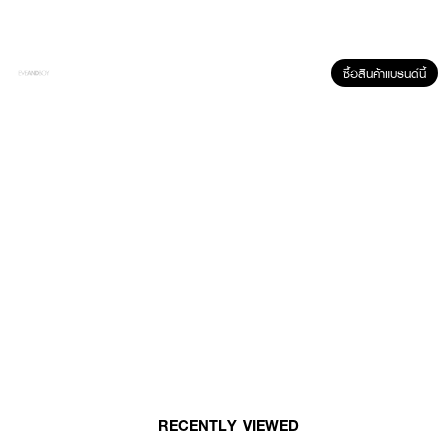
ซื้อสินค้าแบรนด์นี้
ผลลัพธ์ที่ได้ :
ครีมย้อมผม
CRUSET Hair Colour Cream
กลิ่นดี สีสวย ติดทน สูตรอ่อน
โยน ช่วยให้ผมนุ่มลื่น เงางาม สวยครบ จบในหนึ่งเดียว ผสานคุณค่าสารสกัดจาก
โปรทีน วิตามินซี และคอลลาเจน ส่องประกายสีผมให้เจิดจ้า เด่นชัด ด้วยเนื้อครีมที่
ซึบซาบเร็ว ให้สีติดทนนาน พร้อมสัมผัสผมนุ่มสลวย เปล่งประกายเงางาม ปกปิด
ผมขาวได้แนบสนิท แลดูเป็นธรรมชาติ
RECENTLY VIEWED