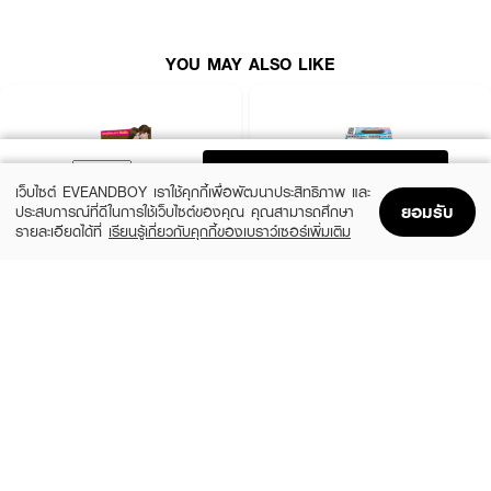
YOU MAY ALSO LIKE
ADD TO BAG
เว็บไซต์ EVEANDBOY เราใช้คุกกี้เพื่อพัฒนาประสิทธิภาพ และ
ยอมรับ
ประสบการณ์ที่ดีในการใช้เว็บไซต์ของคุณ คุณสามารถศึกษา
รายละเอียดได้ที่
เรียนรู้เกี่ยวกับคุกกี้ของเบราว์เซอร์เพิ่มเติม
Home
Home
Promotions
Promotions
Shopping Bag
Shopping Bag
Account
Account
LOLANE
SCHWARZKOPF
Nature Code Color Shampoo
Freshlight Non Cover Grey Permanent
Mousse Reg
฿82
(22%)
฿279
฿359
8 Variations
8 Variations
● CRUSET Hair Colour Cream
● ครีมย้อมผม
● เนื้อครีมที่ซึบซาบเร็ว