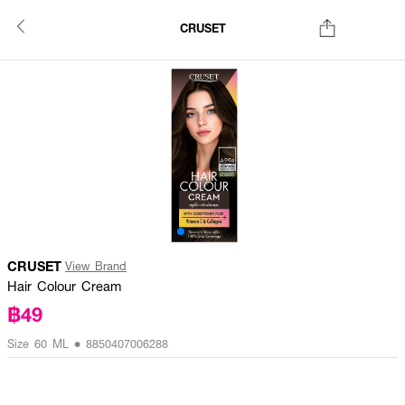
CRUSET
CRUSET
View Brand
Hair Colour Cream
฿49
Size 60 ML • 8850407006288