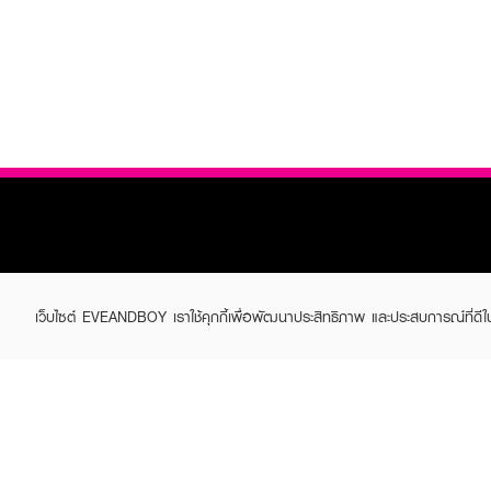
เว็บไซต์ EVEANDBOY เราใช้คุกกี้เพื่อพัฒนาประสิทธิภาพ และประสบการณ์ที่ดี
ABOUT EVEANDBOY
CUS
Brand story
Online
Privacy Policy
Find a
Terms and Conditions
Contac
Sell on EVEANDBOY
Whistleblowing