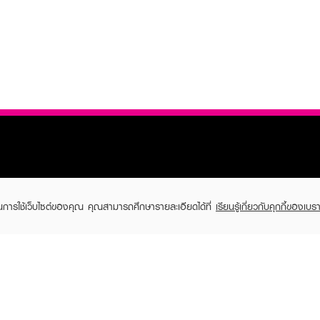
ในการใช้เว็บไซต์ของคุณ คุณสามารถศึกษารายละเอียดได้ที่
เรียนรู้เกี่ยวกับคุกกี้ของเบรา
TOMER CARE
EVEANDBOY MEMBER
 Shopping
Member registration
 store
t us