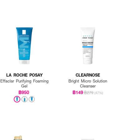
LA ROCHE POSAY
CLEARNOSE
Effaclar Purifying Foaming
Bright Micro Solution
Gel
Cleanser
฿950
฿149
฿279
(47%)