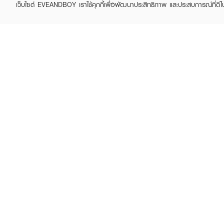
เว็บไซต์ EVEANDBOY เราใช้คุกกี้เพื่อพัฒนาประสิทธิภาพ และประสบการณ์ที่ดี
ABOUT EVEANDBOY
CUS
Brand story
Online
Privacy Policy
Find a
Terms and Conditions
Contac
Sell on EVEANDBOY
Whistleblowing