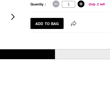
Quantity :
Only 2 left
ADD TO BAG