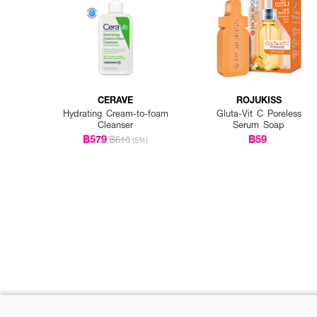
CERAVE
ROJUKISS
Hydrating Cream-to-foam
Gluta-Vit C Poreless
Cleanser
Serum Soap
฿579
฿59
฿610
(5%)