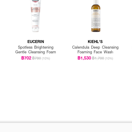
EUCERIN
KIEHL'S
Spotless Brightening
Calendula Deep Cleansing
Gentle Cleansing Foam
Foaming Face Wash
฿702
฿1,530
฿780
฿1,700
(10%)
(10%)