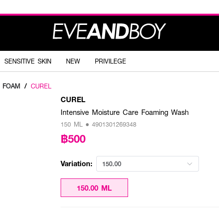
SENSITIVE SKIN
NEW
PRIVILEGE
G FOAM
/
CUREL
CUREL
Intensive Moisture Care Foaming Wash
150 ML • 4901301269348
฿500
Variation:
150.00
150.00 ML