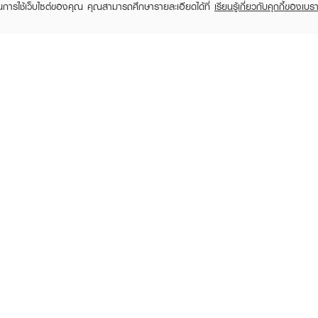
ในการใช้เว็บไซต์ของคุณ คุณสามารถศึกษารายละเอียดได้ที่
เรียนรู้เกี่ยวกับคุกกี้ของเบรา
TOMER CARE
EVEANDBOY MEMBER
 Shopping
Member registration
 store
t us