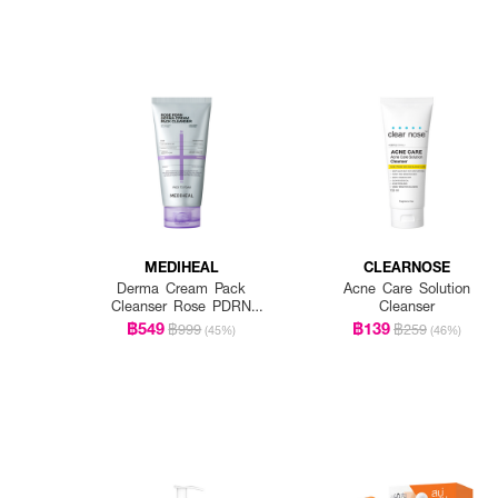
MEDIHEAL
CLEARNOSE
Derma Cream Pack
Acne Care Solution
Cleanser Rose PDRN
Cleanser
[Pore Firming]
฿549
฿139
฿999
฿259
(45%)
(46%)