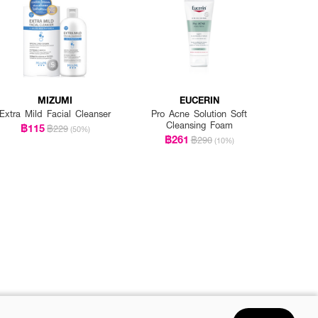
MIZUMI
EUCERIN
Extra Mild Facial Cleanser
Pro Acne Solution Soft
Cleansing Foam
฿115
฿229
(50%)
฿261
฿290
(10%)