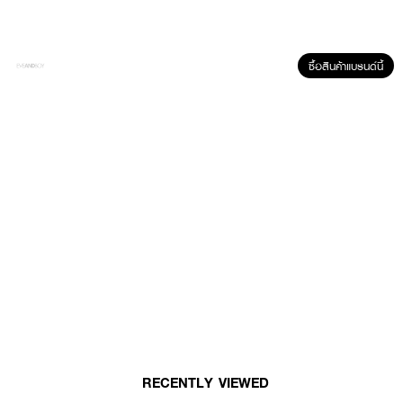
ซื้อสินค้าแบรนด์นี้
ผลลัพธ์ที่ได้ :
CUREL Intensive Moisture Care Shampoo
แชมพูเซราไมด์ สำหรับหนังศีรษะ
บอบบางแพ้ง่าย ผิวขาดเซราไมด์เป็นสาเหตุหนึ่งของหนังศีรษะบอบบางแพ้ง่าย
ช่วยฟื้นบำรุง คงระดับเซราไมด์ในหนังศีรษะ ทำให้เรียบลื่น สางง่าย ไม่พันกัน เป็น
เกราะปกป้องให้หนังศีรษะดูแข็งแรง สุขภาพดี
RECENTLY VIEWED