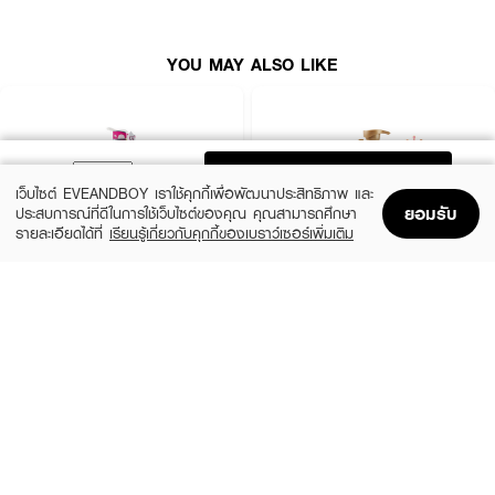
YOU MAY ALSO LIKE
ADD TO BAG
เว็บไซต์ EVEANDBOY เราใช้คุกกี้เพื่อพัฒนาประสิทธิภาพ และ
ยอมรับ
ประสบการณ์ที่ดีในการใช้เว็บไซต์ของคุณ คุณสามารถศึกษา
• ลดการระคายเคืองจากหนังศีรษะแห้ง
รายละเอียดได้ที่
เรียนรู้เกี่ยวกับคุกกี้ของเบราว์เซอร์เพิ่มเติม
Home
Home
Promotions
Promotions
Shopping Bag
Shopping Bag
Account
Account
• สูตร pH-balanced อ่อนโยนแม้ทารกอายุ 2 เดือนขึ้นไป
• ล้างออกง่าย ลดสารตกค้างบนผิว จึงปลอดภัยกับผิวหน้าและผิวกาย
XEILTECH-EX
DAENG GI MEO RI
Professional Detox & Hydrate Micellar
Jingi Anti-Hair Loss Shampoo
• ผมเรียบลื่น สางง่าย ไม่พันกัน ดูสุขภาพดี
Shampoo
(44%)
฿950
฿1,690
(49%)
฿179
• ปราศจากน้ำหอมและสี
฿350
size 500 ML
size 500 ML
• ขนาด 420ML
How To Use :
ชโลมแชมพู
CUREL Intensive Moisture Care Shampoo
ลงบนผมเปียก นวด
เบาๆให้เกิดฟอง ล้างออกด้วยน้ำสะอาด เพื่อผลลัพธ์ที่ดีที่สุด ควรใช้ควบคู่กับคิว