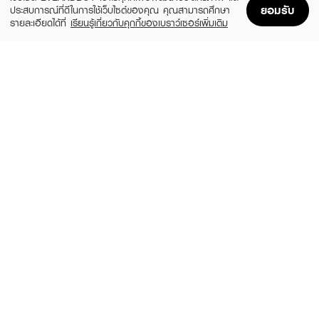
ยอมรับ
ประสบการณ์ที่ดีในการใช้เว็บไซต์ของคุณ คุณสามารถศึกษา
รายละเอียดได้ที่
เรียนรู้เกี่ยวกับคุกกี้ของเบราว์เซอร์เพิ่มเติม
Home
Home
Promotions
Promotions
Shopping Bag
Shopping Bag
Account
Account
ANESSA
SUNPLAY
Perfect UV Sunscreen Mild Milk NA
Skin Aqua Tone Up UV Essence SPF50+
SPF50+ PA++++
PA++++
(24%)
฿799
฿480
฿1,050
size 60 ML
2 Variations
BANANA BOAT
LA ROCHE POSAY
Aqua Daily Moisture UV Protection
Anthelios Dry Touch
Sunscreen Lotion SPF 50+ PA++++
฿510