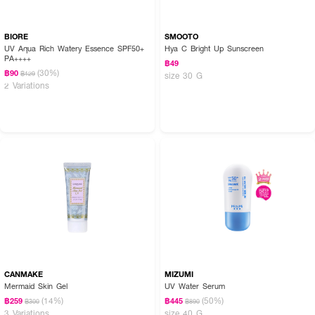
BIORE
SMOOTO
UV Aqua Rich Watery Essence SPF50+
Hya C Bright Up Sunscreen
PA++++
฿49
(30%)
฿90
฿129
size 30 G
2 Variations
CANMAKE
MIZUMI
Mermaid Skin Gel
UV Water Serum
(14%)
(50%)
฿259
฿445
฿300
฿890
3 Variations
size 40 G