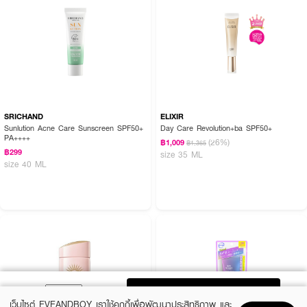
SRICHAND
ELIXIR
Sunlution Acne Care Sunscreen SPF50+
Day Care Revolution+ba SPF50+
PA++++
(26%)
฿1,009
฿1,365
฿299
size 35 ML
size 40 ML
ADD TO BAG
เว็บไซต์ EVEANDBOY เราใช้คุกกี้เพื่อพัฒนาประสิทธิภาพ และ