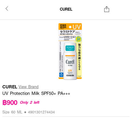
CUREL
CUREL
View Brand
UV Protection Milk SPF50+ PA+++
฿900
Only 2 left
Size 60 ML • 4901301274434