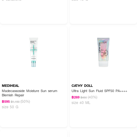
MEDIHEAL
CATHY DOLL
Madecassoside Moisture Sun serum
Ultra Light Sun Fluid SPF50 PA++++
Blemish Repair
(40%)
฿269
฿450
(50%)
฿595
฿1,190
size 40 ML
size 50 G