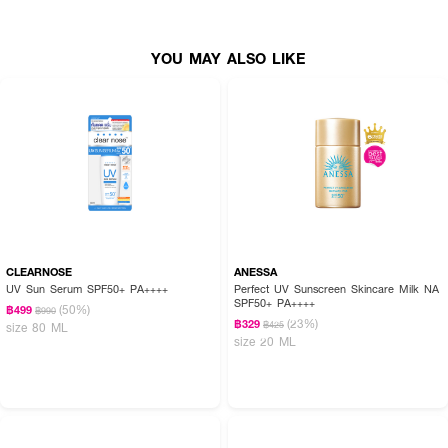
YOU MAY ALSO LIKE
CLEARNOSE
ANESSA
UV Sun Serum SPF50+ PA++++
Perfect UV Sunscreen Skincare Milk NA
SPF50+ PA++++
(50%)
฿499
฿990
(23%)
฿329
฿425
size 80 ML
size 20 ML