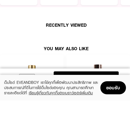
RECENTLY VIEWED
● เนื้อสัมผัสนุ่มลื่น เกลี่ยง่าย กลมกลืนไปกับผิว
YOU MAY ALSO LIKE
● จะใช้นิ้วมือทา ใช้แปรง หรือฟองน้ำเกลี่ยเพื่อความเนียนอีกสเต็ปก็ได้
● สามารถปกปิดได้ในระดับ Mediem ถึง Full Coverage
● ปกปิดได้อย่างเรียบเนียนสนิท ทั้งจุดด่างดำ รอยดำ รอยแดงจากสิว
ADD TO BAG
เว็บไซต์ EVEANDBOY เราใช้คุกกี้เพื่อพัฒนาประสิทธิภาพ และ
● พร้อมอำพรางรูขุมขนได้ดีเยี่ยม
ยอมรับ
ประสบการณ์ที่ดีในการใช้เว็บไซต์ของคุณ คุณสามารถศึกษา
● ให้ลุคงานผิวแมตต์เนียนเป๊ะ โดยไม่ทำให้ตกร่อง
รายละเอียดได้ที่
เรียนรู้เกี่ยวกับคุกกี้ของเบราว์เซอร์เพิ่มเติม
Home
Home
Promotions
Promotions
Shopping Bag
Shopping Bag
Account
Account
● ควบคุมความมันยาวนานถึง 8 ชั่วโมง โดยไม่ทำให้เป็นคราบ
● สี 02 Light Beige
ESTEE LAUDER
ZHE
Double Wear Stay-In-Place Makeup
Long Wear Coverage Nourishing
●
ขนาด
30 g.
SPF10 PA++
Foundation
(10%)
฿2,250
฿490
฿2,500