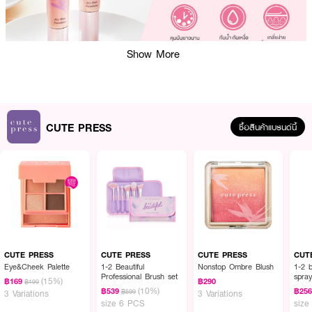
Show More
ผลลัพธ์ที่ได้ :
CUTE PRESS
ซื้อสินค้าแบรนด์นี้
สัมผัสใหม่ของรองพื้นเนื้อแมตต์ เบาสบายผิวถึงขีดสุดราวอากาศ CUTE PRESS
1-2 Beautiful Airy Matte Foundation
เป็นรองพื้นที่มีเนื้อบางเบาดุจอากาศสม
ชื่อ ให้ความรู้สึกเหมือนไม่ได้ทารองพื้น แต่ขณะเดียวกันก็ให้การปกปิดไม่เป็นสอง
รองใคร สามารถปกปิดได้อย่างเรียบเนียนสนิท ทั้งจุดด่างดำ รอยดำ รอยแดง
จากสิว พร้อมอำพรางรูขุมขนได้ดีเยี่ยม ให้ลุคงานผิวแมทท์เนียนเป๊ะ โดยไม่ทำให้ตก
ร่อง ไม่แคร็กระหว่างวัน
CUTE PRESS
CUTE PRESS
CUTE PRESS
CUT
Eye&Cheek Palette
1-2 Beautiful
Nonstop Ombre Blush
1-2 b
Professional Brush set
spra
(15%)
฿169
฿290
฿199
(10%)
฿539
฿25
฿599
3 Variations
3 Variations
size 6 PCS
size