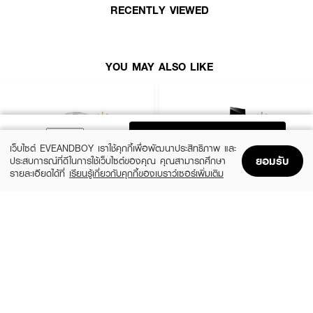
RECENTLY VIEWED
YOU MAY ALSO LIKE
ADD TO BAG
เว็บไซต์ EVEANDBOY เราใช้คุกกี้เพื่อพัฒนาประสิทธิภาพ และ
ยอมรับ
ประสบการณ์ที่ดีในการใช้เว็บไซต์ของคุณ คุณสามารถศึกษา
รายละเอียดได้ที่
เรียนรู้เกี่ยวกับคุกกี้ของเบราว์เซอร์เพิ่มเติม
Home
Home
Promotions
Promotions
Shopping Bag
Shopping Bag
Account
Account
● สเปรย์ความหอม มอบกลิ่นหอมนาน 48 ชั่วโมง
CHLOE
YVES SAINT LAURENT
● มาพร้อมเทคโนโลยี Scent Lock นวัตกรรมการล็อคกลิ่นหอม
Signature EDP Mini
Libre EDP
(36%)
(10%)
฿1,399
฿3,555
฿2,200
฿3,950
● ด้วย Encapsulation Technology ที่จะช่วยกักเก็บความหอมและค่อยๆ ปลด
size 20 ML
3 Variations
ปล่อยความหอมออกมา
● เพื่อให้มีกลิ่นหอมยาวนาน ไม่ฉุนมากจนเกินไป
● ฉีดผมหอมนาน มั่นใจตลอดวัน