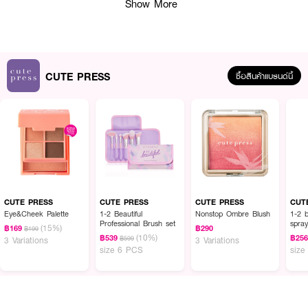
Show More
ผลลัพธ์ที่ได้ :
CUTE PRESS
ซื้อสินค้าแบรนด์นี้
รีเฟรซความหอม เพิ่มความสดชื่น x2 ได้ทุกเวลา ด้วย CUTE PRESS Bye Bye
Smell Hair & Body Mist สเปรย์ฉีดผมและผิวกายสูตรพิเศษจากคิวท์เพรส ช่วย
จัดการกลิ่นเหงื่อได้ทันทีด้วยเทคโนโลยี Odor-Clear ให้คุณรู้สึกมั่นใจ และสดชื่นได้
ตลอดเวลาไม่ว่าจะเจอฝุ่นควัน หรืออากาศร้อนจนเหงื่อออกแค่ไหน พร้อมมอบ
กลิ่นหอมแนว floral fruityที่ติดทนยาวนาน 48 ชั่วโมงด้วยเทคโนโลยี Scent
Lockที่สำคัญ สเปรย์สูตรนี้ไม่ทำให้ผมหรือผิวแห้งหลังใช้ เพราะมีสารสกัดจาก
Sweet Almond Oil และ วิตามินบี 5 ช่วยบำรุงเส้นผมให้นุ่มลื่นเงางาม และบำรุง
ผิวให้ชุ่มชื่นสุขภาพดี
CUTE PRESS
CUTE PRESS
CUTE PRESS
CUT
Eye&Cheek Palette
1-2 Beautiful
Nonstop Ombre Blush
1-2 b
Professional Brush set
spra
(15%)
฿169
฿290
฿199
(10%)
฿539
฿25
฿599
3 Variations
3 Variations
size 6 PCS
size