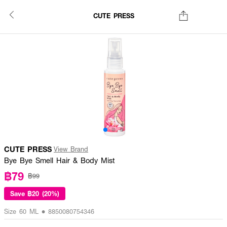
CUTE PRESS
CUTE PRESS
View Brand
Bye Bye Smell Hair & Body Mist
฿79
฿99
Save
฿20 (20%)
Size 60 ML • 8850080754346