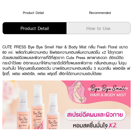
Product Detail
Recommended
Product Detail
How to Use
CUTE PRESS Bye Bye Smell Hair & Body Mist กลิ่น Fresh Floral ขนาด
60 ml. ผลิตภัณฑ์ความหอม รีเฟรซความหอมเพิ่มความสดชื่น x2 ได้ทุกเวลา
ด้วยสเปรย์ฉีดผมและผิวกายที่ดีที่สุดจาก Cute Press พกพาสะดวก ต้องมีติด
กระเป๋าไว้เลย ออกแบบมาให้สามารถฉีดได้ทั้งผมและผิวกาย กลิ่นหอมละมุน ไม่ฉุน
จนเกินไป ให้คุณสดชื่นตลอดวัน มาพร้อมความหอมสดชื่น 3 แนวกลิ่น ฟลอรัล ฟ
รุ๊ตตี้, เฟรช ฟลอรัล, เฟรช ฟรุตตี้ เลือกได้ตามความชอบได้เลย