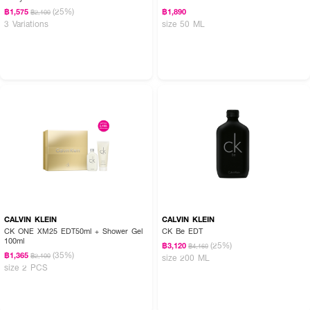
(25%)
฿1,575
฿1,890
฿2,100
3 Variations
size 50 ML
CALVIN KLEIN
CALVIN KLEIN
CK ONE XM25 EDT50ml + Shower Gel
CK Be EDT
100ml
(25%)
฿3,120
฿4,160
(35%)
฿1,365
฿2,100
size 200 ML
size 2 PCS