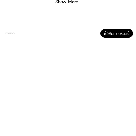
Show More
ผลลัพธ์ที่ได้ :
ซื้อสินค้าแบรนด์นี้
มอบกลิ่นหอมยาวนานให้กับเสื้อผ้าของคุณ CUTE PRESS Bye Bye Smell
Linen Mist สเปรย์ฉีดผ้า เพิ่มความหอม ขจัดสารพัดกลิ่นกวนใจ ลดกลิ่นไม่พึง
ประสงค์ ให้กลิ่นหอมละมุน ให้คุณสดชื่นตลอดวัน เฟรช และมั่นใจได้ตลอดวัน มา
พร้อมความหอมสดชื่น 3 แนวกลิ่น ฟลอรัล ฟรุ๊ตตี้, เฟรช ฟลอรัล, เฟรช ฟรุ๊ตตี้
ที่ให้กลิ่นที่หอมฟิน จากฟรุตตี้ผลไม้สดชื่นๆ และดอกไม้ที่ให้กลิ่นหอมแพง แบบไม่ฉุน
จนเกินไป