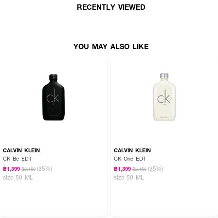
RECENTLY VIEWED
YOU MAY ALSO LIKE
● สเปรย์น้ำหอม ฉีดเสื้อผ้าที่สวมใส่ ชุดชั้นใน หรือเสื้อผ้าที่อยู่ในตู้เสื้อผ้า
CALVIN KLEIN
CALVIN KLEIN
CK Be EDT
CK One EDT
● สามารถจัดการกลิ่นอับ กลิ่นอาหาร และระงับกลิ่นเหงื่อได้ที่กวนใจได้ทันทีด้วย
(35%)
(35%)
฿1,399
฿1,399
เทคโนโลยี Odor-Clear
฿2,150
฿2,150
size 50 ML
size 50 ML
● ล็อคกลิ่นหอมยาวนานถึง 48 ชั่วโมง
● ฉีดผ้าไม่เป็นคราบ
● กลิ่น Fresh Fruity