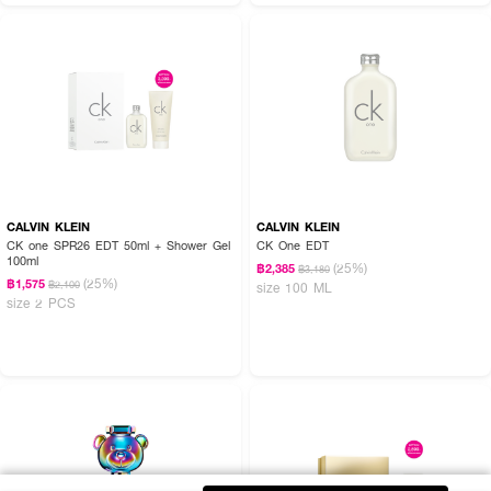
CALVIN KLEIN
CALVIN KLEIN
CK one SPR26 EDT 50ml + Shower Gel
CK One EDT
100ml
(25%)
฿2,385
฿3,180
(25%)
฿1,575
฿2,100
size 100 ML
size 2 PCS