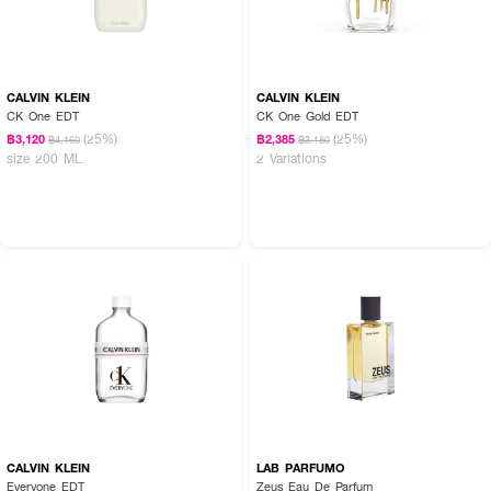
CALVIN KLEIN
CALVIN KLEIN
CK One EDT
CK One Gold EDT
(25%)
(25%)
฿3,120
฿2,385
฿4,160
฿3,180
size 200 ML
2 Variations
CALVIN KLEIN
LAB PARFUMO
Everyone EDT
Zeus Eau De Parfum