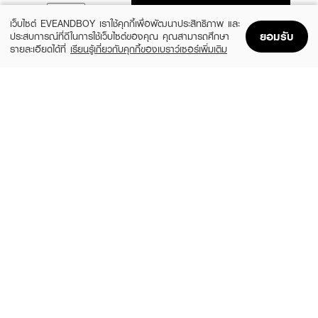
ADD TO BAG
เว็บไซต์ EVEANDBOY เราใช้คุกกี้เพื่อพัฒนาประสิทธิภาพ และ
ยอมรับ
ประสบการณ์ที่ดีในการใช้เว็บไซต์ของคุณ คุณสามารถศึกษา
รายละเอียดได้ที่
เรียนรู้เกี่ยวกับคุกกี้ของเบราว์เซอร์เพิ่มเติม
Home
Home
Promotions
Promotions
Shopping Bag
Shopping Bag
Account
Account
MOSCHINO
CALVIN KLEIN
Toy 2 Pearl EDP
CK ONE Essence XM25 EDP50ml +
Shower Gel 100ml
(20%)
฿1,920
฿2,400
(35%)
฿1,365
฿2,100
3 Variations
size 2 PCS
CALVIN KLEIN
CALVIN KLEIN