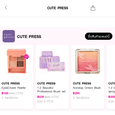
CUTE PRESS
CUTE PRESS
ซื้อสินค้าแบรนด์นี้
CUTE PRESS
CUTE PRESS
CUTE PRESS
CUT
Eye&Cheek Palette
1-2 Beautiful
Nonstop Ombre Blush
1-2 b
Professional Brush set
spra
(15%)
฿169
฿290
฿199
(10%)
฿539
฿25
฿599
3 Variations
3 Variations
size 6 PCS
size