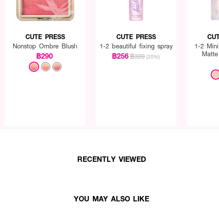
CUTE PRESS
CUTE PRESS
CU
Nonstop Ombre Blush
1-2 beautiful fixing spray
1-2 Mini
Matte
฿290
฿256
฿320
(20%)
RECENTLY VIEWED
YOU MAY ALSO LIKE