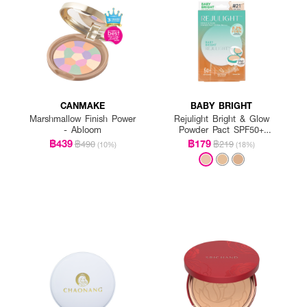
CANMAKE
BABY BRIGHT
Marshmallow Finish Power
Rejulight Bright & Glow
- Abloom
Powder Pact SPF50+
PA++++
฿439
฿179
฿490
฿219
(10%)
(18%)