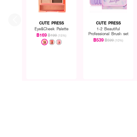
CUTE PRESS
CUTE PRESS
Eye&Cheek Palette
1-2 Beautiful
Professional Brush set
฿169
฿199
(15%)
฿539
฿599
(10%)