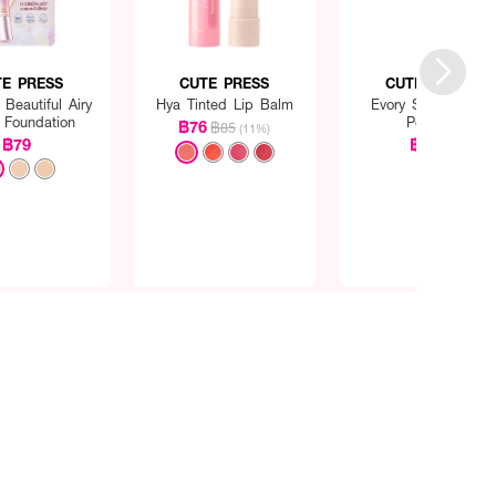
TE PRESS
CUTE PRESS
CUTE PRESS
 Beautiful Airy
Hya Tinted Lip Balm
Evory Snow Loose
 Foundation
Powder
฿76
฿85
(11%)
฿79
฿380