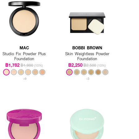
MAC
BOBBI BROWN
Studio Fix Powder Plus
Skin Weightless Powder
Foundation
Foundation
฿1,782
฿2,250
฿1,980
฿2,500
(10%)
(10%)
+9
+3