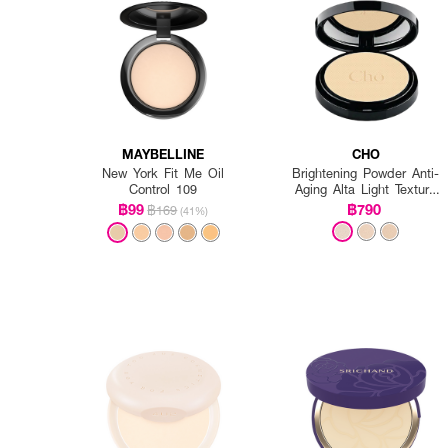
MAYBELLINE
CHO
New York Fit Me Oil
Brightening Powder Anti-
Control 109
Aging Alta Light Texture
Vitamin E
฿99
฿790
฿169
(41%)