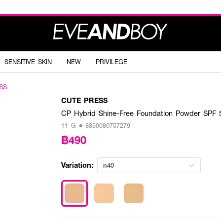
SENSITIVE SKIN
NEW
PRIVILEGE
SS
CUTE PRESS
CP Hybrid Shine-Free Foundation Powder SPF
11 G • 8850080757279
฿490
Variation:
n40