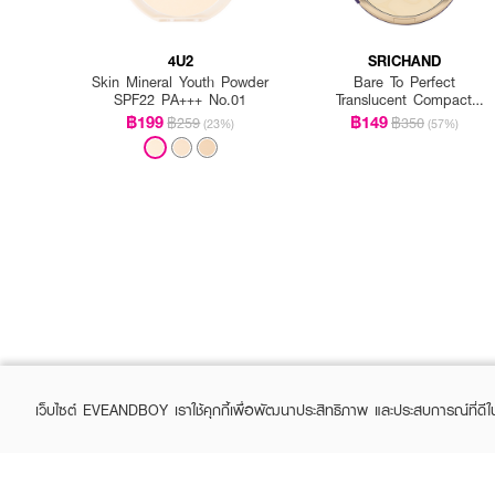
4U2
SRICHAND
Skin Mineral Youth Powder
Bare To Perfect
SPF22 PA+++ No.01
Translucent Compact
Powder
฿199
฿149
฿259
฿350
(23%)
(57%)
How to Use:
เว็บไซต์ EVEANDBOY เราใช้คุกกี้เพื่อพัฒนาประสิทธิภาพ และประสบการณ์ที่ดี
· ใช้พัฟแตะเนื้อแป้งในปริมา
· ทาให้ทั่วใบหน้าและลำคอเพื่อ