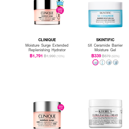
CLINIQUE
SKINTIFIC
Moisture Surge Extended
5X Ceramide Barrier
Replenishing Hydrator
Moisture Gel
฿1,791
฿339
฿1,990
฿679
(10%)
(50%)