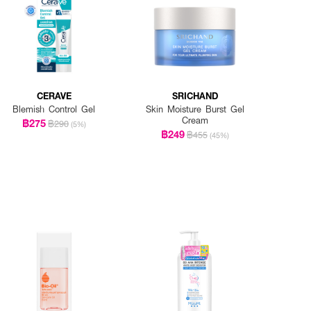
CERAVE
SRICHAND
Blemish Control Gel
Skin Moisture Burst Gel
Cream
฿275
฿290
(5%)
฿249
฿455
(45%)