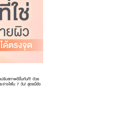
ับสภาพดีขึ้นทันที! ด้วย
่างใสใน 7 วัน! สูตรนี้ยัง