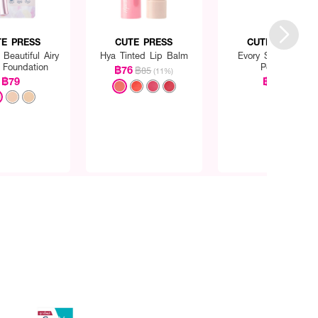
TE PRESS
CUTE PRESS
CUTE PRESS
 Beautiful Airy
Hya Tinted Lip Balm
Evory Snow Loose
 Foundation
Powder
฿76
฿85
(11%)
฿79
฿380