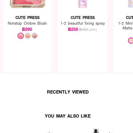
CUTE PRESS
CUTE PRESS
CU
Nonstop Ombre Blush
1-2 beautiful fixing spray
1-2 Mini
Matte
฿290
฿256
฿320
(20%)
RECENTLY VIEWED
YOU MAY ALSO LIKE