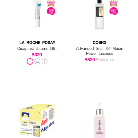
LA ROCHE POSAY
COSRX
Cicaplast Baume B5+
Advanced Snail 96 Mucin
Power Essence
฿320
฿520
฿620
(16%)