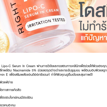
po-C Serum In Cream ผ่านการวิจัยและทดสอบทางคลินิกเพื่อช่วยให้ผิวของคุณปร
ึมลึกพร้อม Niacinamide 5% ช่วยลดจุดด่างดำและกระชับรูขุมขน พร้อมมอบผิวแลดูกระจ
in E เพื่อเสริมพลังแอนติออกซิแดนท์ ทำให้ผิวคุณดูอิ่มเด้งและสุขภาพดี!
ผิวแพ้ง่าย
โอกาสการเกิดสิว
พื่อตอบโจทย์คนเมืองร้อน
นียวเหนอะหนะ