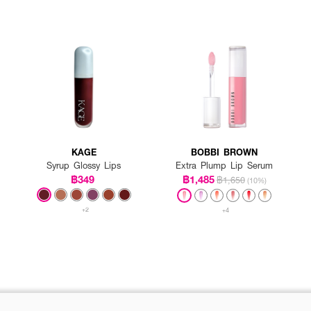
KAGE
BOBBI BROWN
Syrup Glossy Lips
Extra Plump Lip Serum
฿349
฿1,485
฿1,650
(10%)
+2
+4