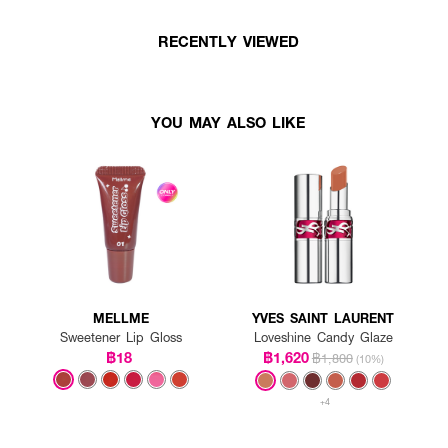
RECENTLY VIEWED
YOU MAY ALSO LIKE
MELLME
YVES SAINT LAURENT
Sweetener Lip Gloss
Loveshine Candy Glaze
฿18
฿1,620
฿1,800
(10%)
+4