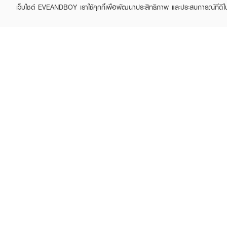
เว็บไซต์ EVEANDBOY เราใช้คุกกี้เพื่อพัฒนาประสิทธิภาพ และประสบการณ์ที่ดี
ABOUT EVEANDBOY
CUS
Brand story
Online
Privacy Policy
Find a
Terms and Conditions
Contac
Sell on EVEANDBOY
Whistleblowing