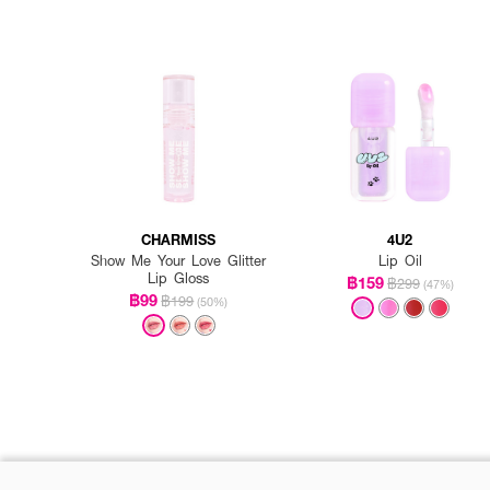
CHARMISS
4U2
Show Me Your Love Glitter
Lip Oil
Lip Gloss
฿159
฿299
(47%)
฿99
฿199
(50%)