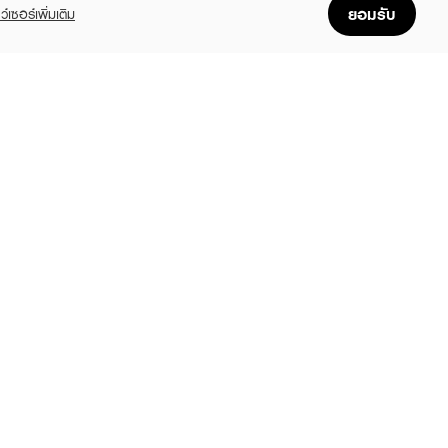
ยอมรับ
ว์เซอร์เพิ่มเติม
FOLLOW US
GET THE APP
Enjoyable, easy, and convenient