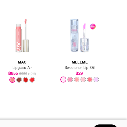
MAC
MELLME
Lipglass Air
Sweetener Lip Oil
฿855
฿29
฿950
(10%)