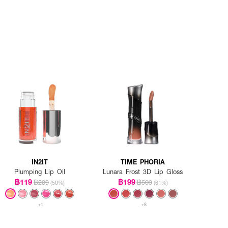
IN2IT
TIME PHORIA
Plumping Lip Oil
Lunara Frost 3D Lip Gloss
฿119
฿199
฿239
฿509
(50%)
(61%)
+1
+8