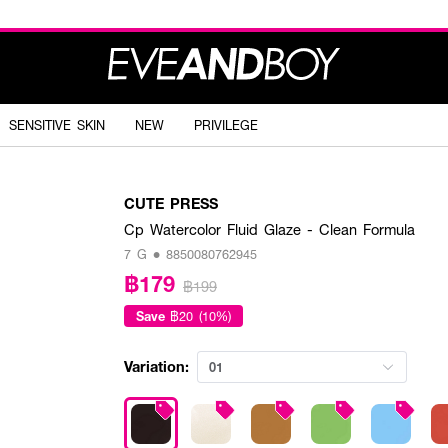
SENSITIVE SKIN
NEW
PRIVILEGE
CUTE PRESS
Cp Watercolor Fluid Glaze - Clean Formula
7 G • 8850080762945
฿179
฿199
Save
฿20 (10%)
Variation:
01