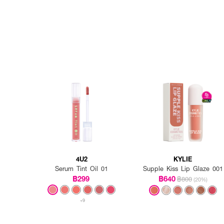
4U2
KYLIE
Serum Tint Oil 01
Supple Kiss Lip Glaze 001
฿299
฿640
฿800
(20%)
+9