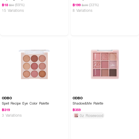
(69%)
(33%)
฿18
฿199
฿59
฿299
15 Variations
8 Variations
ODBO
ODBO
Spell Recipe Eye Color Palette
Shadow&Me Palette
฿319
฿359
3 Variations
02 Rosewood