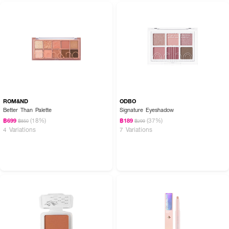
ROM&ND
ODBO
How to Use :
Better Than Palette
Signature Eyeshadow
(18%)
(37%)
฿699
฿189
฿850
฿299
ใช้ CUTE PRESS Eye & Cheek Palette คู่กับแปรงแต่งหน้า หรือนิ้วมือเบลนด์
4 Variations
7 Variations
สี โดยแตะแต่น้อยแล้วค่อยๆ บิ้ว จะได้ลุคที่เป็นธรรมชาติ