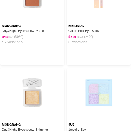
MONGRANG
MEILINDA
Day&Night Eyeshadow Matte
Glitter Pop Eye Stick
(69%)
(24%)
฿18
฿189
฿59
฿249
15 Variations
6 Variations
MONGRANG
4U2
Day&Night Eyeshadow Shimmer
Jewelry Box