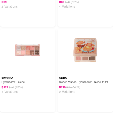
(52%)
฿99
฿69
฿145
2 Variations
4 Variations
● พาเลตต์ที่รวมทั้งอายแชโดว์และบลัชออน
● มีทั้งเนื้อแมตต์และชิมเมอร์
● สีเด่นชัด ติดทน เข้ากับทุกลุค
● ขนาดมินิ พกพาสะดวก
● สี
01 Neutral Nude
SIVANNA
ODBO
Eyeshadow Palette
Sweet Munch Eyeshadow Palette 2024
(43%)
(52%)
฿129
฿219
฿225
฿459
4 Variations
2 Variations