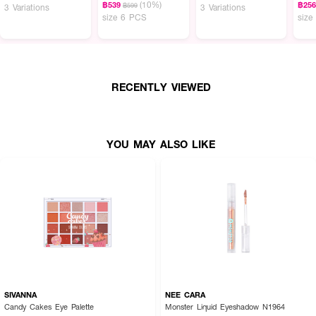
(10%)
฿539
฿25
฿599
3 Variations
3 Variations
size 6 PCS
size
CUTE PRESS Eye & Cheek Palette มินิพาเลตต์ที่รวมอายแชโดว์เนื้อแมตต์ และ
ชิมเมอร์ ในโทนสีที่แต่งง่าย ออกแบบมาพร้อมบลัชออนสีสวยละมุนเข้ากับทุกลุคทุก
สไตล์ได้อย่างลงตัว เนื้อสีแน่นชัด ติดทนตลอดวัน เพื่อดวงตาสวยไร้ที่ติ และเรียว
แก้มเปล่งประกายระเรื่ออย่างเป็นธรรมชาติ แถมมีขนาดเล็ก สามารถพกพาสะดวก
ถูกใจสาวนักเดินทางที่สุด รวมทั้งใครอยากพกใส่กระเป๋าไปเรียน ไปทำงานด้วยก็ยัง
RECENTLY VIEWED
ได้
YOU MAY ALSO LIKE
SIVANNA
NEE CARA
Candy Cakes Eye Palette
Monster Liquid Eyeshadow N1964