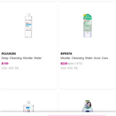
ROJUKISS
BIFESTA
Deep Cleansing Micellar Water
Micellar Cleansing Water Acne Care
(18%)
฿199
฿239
฿290
size 400 ML
size 400 ML