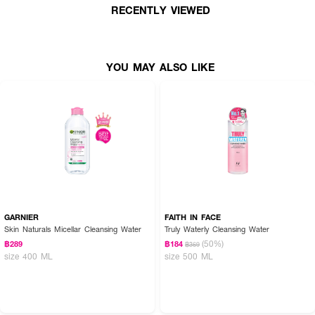
RECENTLY VIEWED
พร้อมทำความสะอาดผิวอย่างหมดจดได้อย่างอ่อนโยน CUTE PRESS Pure
Origin Micellar โลชั่นน้ำสำหรับเช็ดทำความสะอาดเครื่องสำอางและผิวหน้า อุดม
ด้วย 100% natural origin anti-acne ingredient จาก Willow Bark Extract
และ Zinc PCA ที่ช่วยควบคุมความมันอันเป็นสาเหตุของการเกิดสิว พร้อมบำรุง
YOU MAY ALSO LIKE
ด้วยสารสกัดจากใบชาป่า ที่ช่วยปกป้องระดับความชุ่มชื้นตามธรรมชาติของผิวใน
ระหว่างที่เช็ดทำความสะอาดผิว ผสาน Double Micellar Technology ที่ช่วย
ทำความสะอาดคราบเครื่องสำอาง ฝุ่นและสิ่งสกปรกอย่างอ่อนโยน ให้ผิวรู้สึก
สะอาด สดชื่น เนียนนุ่ม ไม่แห้งตึง สูตร pH Balanced
●
โลชั่นน้ำสำหรับเช็ดทำความสะอาดเครื่องสำอางและผิวหน้า
● อุดมด้วยสารสกัดจากธรรมชาติ
● ใ
ห้ผิวรู้สึกสะอาด สดชื่น เนียนนุ่ม ไม่แห้งตึง
● ลดความมัน มอบความชุ่มชื้นให้กับผิว
GARNIER
FAITH IN FACE
●
ปราศจากสาร SLS/ SLES แอลกอฮอล์ น้ำหอม สี ซิลิโคน และพาราเบน
Skin Naturals Micellar Cleansing Water
Truly Waterly Cleansing Water
●
ขนาด
500 g.
(50%)
฿289
฿184
฿369
size 400 ML
size 500 ML
How to Use :
หยด CUTE PRESS Pure Origin Micellar ลงบนสำลีจนชุ่ม แล้วเช็ดทำความ
สะอาดผิวหน้าเบาๆ