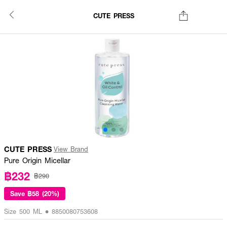
CUTE PRESS
CUTE PRESS
View Brand
Pure Origin Micellar
฿232
฿290
Save
฿58 (20%)
Size 500 ML • 8850080753608