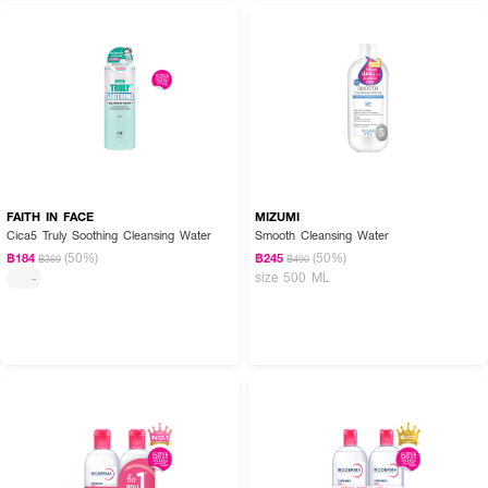
FAITH IN FACE
MIZUMI
Cica5 Truly Soothing Cleansing Water
Smooth Cleansing Water
(50%)
(50%)
฿184
฿245
฿369
฿490
size 500 ML
-