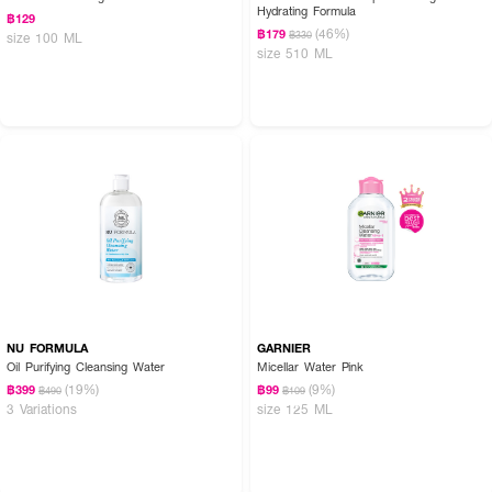
Hydrating Formula
฿129
(46%)
฿179
฿330
size 100 ML
size 510 ML
NU FORMULA
GARNIER
Oil Purifying Cleansing Water
Micellar Water Pink
(19%)
(9%)
฿399
฿99
฿490
฿109
3 Variations
size 125 ML