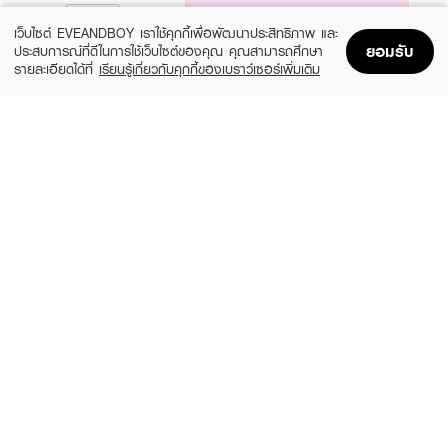
NOTIFY ME
เว็บไซต์ EVEANDBOY เราใช้คุกกี้เพื่อพัฒนาประสิทธิภาพ และ
ยอมรับ
ประสบการณ์ที่ดีในการใช้เว็บไซต์ของคุณ คุณสามารถศึกษา
รายละเอียดได้ที่
เรียนรู้เกี่ยวกับคุกกี้ของเบราว์เซอร์เพิ่มเติม
Home
Home
Promotions
Promotions
Shopping Bag
Shopping Bag
Account
Account
HADALABO
NIVEA
Premium Micellar Cleansing Water -
Whitening Oil Control Make Up Clear
Whitening
Micellar Water
฿295
฿259
size 310 ML
4 Variations
GARNIER
BIODERMA