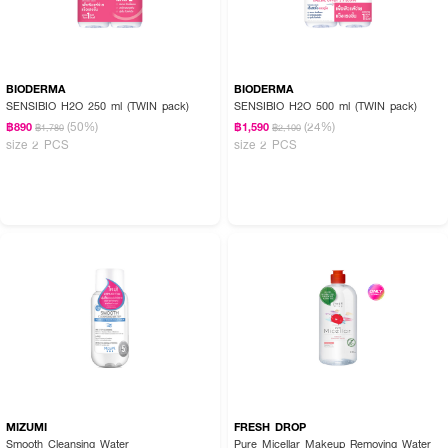
BIODERMA
BIODERMA
SENSIBIO H2O 250 ml (TWIN pack)
SENSIBIO H2O 500 ml (TWIN pack)
(50%)
(24%)
฿890
฿1,590
฿1,780
฿2,100
size 2 PCS
size 2 PCS
MIZUMI
FRESH DROP
Smooth Cleansing Water
Pure Micellar Makeup Removing Water