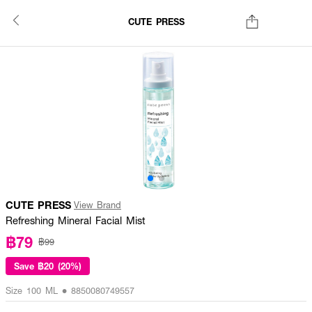
CUTE PRESS
CUTE PRESS
View Brand
Refreshing Mineral Facial Mist
฿79
฿99
Save
฿20 (20%)
Size 100 ML • 8850080749557