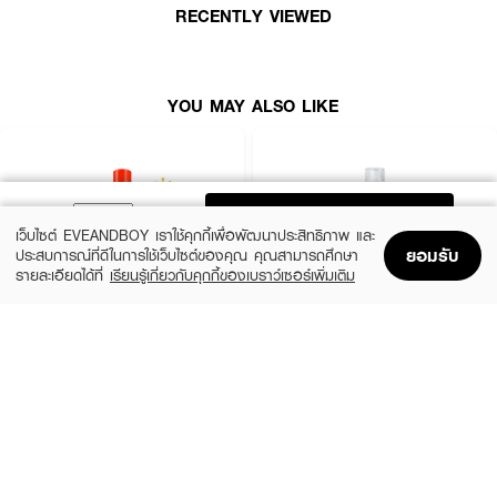
RECENTLY VIEWED
YOU MAY ALSO LIKE
ADD TO BAG
เว็บไซต์ EVEANDBOY เราใช้คุกกี้เพื่อพัฒนาประสิทธิภาพ และ
ยอมรับ
ประสบการณ์ที่ดีในการใช้เว็บไซต์ของคุณ คุณสามารถศึกษา
รายละเอียดได้ที่
เรียนรู้เกี่ยวกับคุกกี้ของเบราว์เซอร์เพิ่มเติม
Home
Home
Promotions
Promotions
Shopping Bag
Shopping Bag
Account
Account
FRESH DROP
EUCERIN
Mineral Spray
HYALURON FACIAL MIST SPRAY
(33%)
(10%)
฿199
฿495
฿299
฿550
2 Variations
Tomato