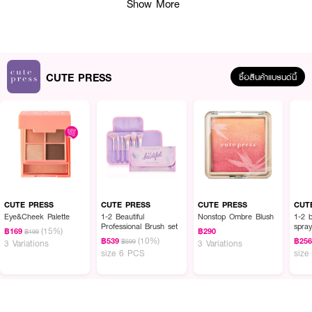
Show More
ผลลัพธ์ที่ได้ :
CUTE PRESS
ซื้อสินค้าแบรนด์นี้
สเปรย์น้ำแร่สูตรเพื่อผิวสดชื่น และคงความชุ่มชื่นให้ผิวยาวนาน CUTE PRESS
Refreshing Mineral Facial Mist อุดมด้วยวิตามิน อี ที่ช่วยมอบความชุ่มชื่นให้
ผิว ลดรอยแดงจากสิว รอยแผลเป็นจากสิวดูจางลง วิตามิน บี ที่ช่วยเพิ่มความ
สดใสของผิว และปรับสีผิวให้​สม่ำเสมอขึ้น แถมยังช่วยซ่อมแซมและฟื้นฟูผิว และ
สารสกัดจากแตงกวา ช่วยคืนความสมดุลให้ผิวมีชีวิตชีวา
● สเปรย์น้ำแร่สูตรเพื่อผิวสดชื่น เติมความชุ่มชื้น
● อุดมด้วยวิตามิน อี ที่ช่วยมอบความชุ่มชื่นให้ผิว
● วิตามิน บี ที่ช่วยเพิ่มความสดใสของผิว และปรับสีผิวให้​สม่ำเสมอขึ้น
CUTE PRESS
CUTE PRESS
CUTE PRESS
CUT
Eye&Cheek Palette
1-2 Beautiful
Nonstop Ombre Blush
1-2 b
● และสารสกัดจากแตงกวา ช่วยคืนความสมดุลให้ผิวมีชีวิตชีวา
Professional Brush set
spra
(15%)
฿169
฿290
฿199
(10%)
฿539
฿25
฿599
3 Variations
3 Variations
● สามารถฉีดได้ทุกวัน
size 6 PCS
size
● เหมาะกับทุกสภาพผิว
●
ขนาด
100 ml.