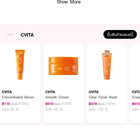
Show More
CVITA
ซื้อสินค้าแบรนด์นี้
ผลลัพธ์ที่ได้ :
CVITA
CVITA
CVITA
CVIT
Concentrated Serum
Smooth Cream
Clear Facial Wash
Crea
CVITA SMOOTH CREAM
ครีมบำรุงผิว เกลี่ยผิวง่าย เนียนลื่น คงผิวสดใส และ
(10%)
(10%)
(10%)
฿710
฿610
฿378
฿61
฿790
฿680
฿420
ชุ่มชื้น ประกอบด้วยอนุพันธ์ของวิตามินซีที่มีความเสถียรสารสกัดจากผลไม้ที่มี
size 30 G
size 45 G
size 100 G
size
วิตามิน 3 ชนิด และเซราไมด์ 3 ชนิด เหมาะกับการใช้ในหน้าร้อนที่มีเหงื่อออกเยอะ
ให้ความชุ่มชื้นมากแต่ไม่เหนียวเหนอะหนะผิว ใช้บำรุงผิวในตอนเช้าได้ ไม่ทำให้เมคอัพ
ตกร่อง ปราศจากแอลกอฮอล์ และสีสังเคราะห์ กลิ่นหอมสดชื่นของชีตรัส
· เกลี่ยง่าย ไม่เหนียวเหนอะหนะ ไม่ทำให้เมคอัพตกร่อง