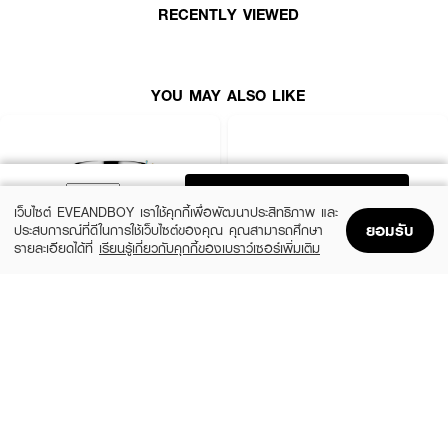
RECENTLY VIEWED
· ช่วยคงความชุ่มชื้นให้ผิว
· ดูแลผิวให้แลดูกระจ่างใส
· ให้ผิวเนียนนุ่ม อิ่มน้ำ
YOU MAY ALSO LIKE
· มีกลิ่นหอมสดชื่นจากซีตรัส
· ไม่ทดลองกับสัตว์
· ปราศจากสี และแอลกอฮอล์
ADD TO BAG
· FDA Registration No. : 10-2-6700033898
เว็บไซต์ EVEANDBOY เราใช้คุกกี้เพื่อพัฒนาประสิทธิภาพ และ
ยอมรับ
ประสบการณ์ที่ดีในการใช้เว็บไซต์ของคุณ คุณสามารถศึกษา
รายละเอียดได้ที่
เรียนรู้เกี่ยวกับคุกกี้ของเบราว์เซอร์เพิ่มเติม
Home
Home
Promotions
Promotions
Shopping Bag
Shopping Bag
Account
Account
How To Use :
หลังทาเซรั่มแล้ว ทาครีมให้ทั่วผิวหน้าอย่างเบามือ
CLINIQUE
SKINTIFIC
Moisture Surge Extended Replenishing
5X Ceramide Barrier Moisture Gel
Hydrator
(50%)
฿339
฿679
(10%)
฿1,791
฿1,990
4 Variations
size 50 ML