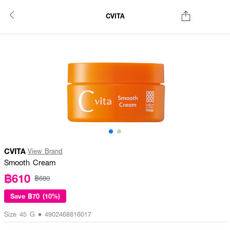
CVITA
CVITA
View Brand
Smooth Cream
฿610
฿680
Save
฿70 (10%)
Size 45 G • 4902468816017