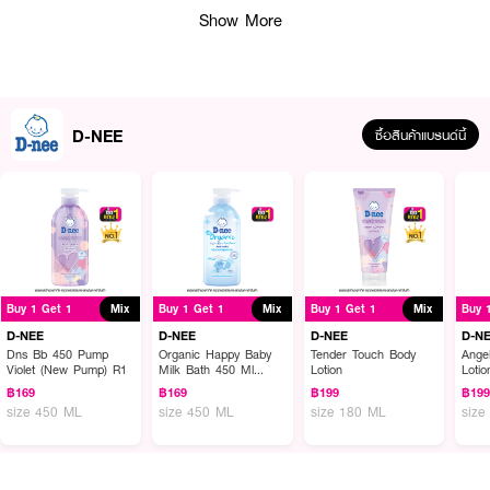
Show More
D-NEE
ซื้อสินค้าแบรนด์นี้
ผลลัพธ์ที่ได้ :
Buy 1 Get 1
Mix
Buy 1 Get 1
Mix
Buy 1 Get 1
Mix
Buy 
D-nee Baby Milk Bath Organic Happy Baby
ครีมอาบน้ำสูตรน้ำนม อุดม
100% ORGANIC ARGAN OIL ช่วยบำรุงผิวให้นุ่มชุ่มชื้นเป็นพิเศษคุณค่าจาก
D-NEE
D-NEE
D-NEE
D-N
น้ำนมและโยเกิร์ต สูตรอ่อนโยนเป็นพิเศษ เพื่อดูแลผิวที่บอบบาง แพ้ง่าย มีสารสกัด
Dns Bb 450 Pump
Organic Happy Baby
Tender Touch Body
Ange
Violet (New Pump) R1
Milk Bath 450 Ml
Lotion
Lotio
จากอัลลันโทอิน อ่อนโยนพิเศษ
Pump Blue
฿169
฿169
฿199
฿19
• เพื่อผิวที่แพ้ง่าย พร้อมด้วยมิลล์โปรตีน และโยเกิร์ต
size 450 ML
size 450 ML
size 180 ML
size
• สูตร pH Balance ช่วยคงสมดุลตามธรรมชาติของผิว
• ล้างออกง่าย ผิวไม่แห้งตึง กลิ่นหอมอ่อนโยน ติดทนนาน เพื่อบำรุงผิวให้นุ่มชุ่ม