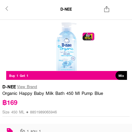
D-NEE
Buy 1 Get 1
Mix
D-NEE
View Brand
Organic Happy Baby Milk Bath 450 Ml Pump Blue
฿169
Size 450 ML • 8851989065946
ซื้อ 1 แถม 1