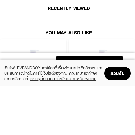
ชื้นเป็นพิเศษ
RECENTLY VIEWED
• ผ่านการทดสอบ HYPOALLERGENIC TESTED
• ปราศจาก 6 สารเคมีอันตราย กลูเตน, พาราเบน, SLS, ซิลิโคน, แอลกอฮอล์
และสี
YOU MAY ALSO LIKE
How To Use :
เทลงบนฝ่ามือ หรือฟองน้ำ ถูตามลำตัว แล้วล้างออกด้วยน้ำสะอาด
ADD TO BAG
เว็บไซต์ EVEANDBOY เราใช้คุกกี้เพื่อพัฒนาประสิทธิภาพ และ
ยอมรับ
ประสบการณ์ที่ดีในการใช้เว็บไซต์ของคุณ คุณสามารถศึกษา
รายละเอียดได้ที่
เรียนรู้เกี่ยวกับคุกกี้ของเบราว์เซอร์เพิ่มเติม
Home
Home
Promotions
Promotions
Shopping Bag
Shopping Bag
Account
Account
D-NEE
D-NEE
Dns Bb 450 Pump Violet (New Pump) R1
Organic Sakura Milk Bath 450 Ml Pump
Pink
฿169
฿169
size 450 ML
size 450 ML