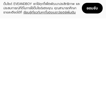
ADD TO BAG
เว็บไซต์ EVEANDBOY เราใช้คุกกี้เพื่อพัฒนาประสิทธิภาพ และ
ยอมรับ
ประสบการณ์ที่ดีในการใช้เว็บไซต์ของคุณ คุณสามารถศึกษา
รายละเอียดได้ที่
เรียนรู้เกี่ยวกับคุกกี้ของเบราว์เซอร์เพิ่มเติม
Home
Home
Promotions
Promotions
Shopping Bag
Shopping Bag
Account
Account
COSLUXE
COSLUXE
Lash Adhesive
Lash Adhesive
(17%)
(11%)
฿208
฿178
฿250
฿199
White
White