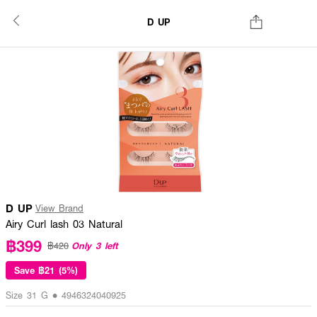
D UP
D UP
View Brand
Airy Curl lash 03 Natural
฿399
Only 3 left
฿420
Save
฿21 (5%)
Size 31 G • 4946324040925