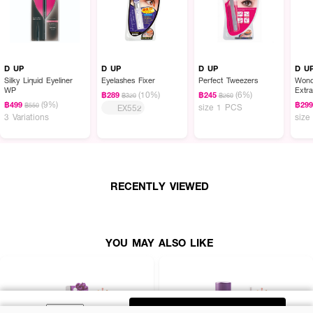
D UP
D UP
D UP
D U
Silky Liquid Eyeliner
Eyelashes Fixer
Perfect Tweezers
Wond
WP
Extr
(10%)
(6%)
฿289
฿245
฿320
฿260
(9%)
฿499
฿29
฿550
size 1 PCS
EX552
3 Variations
size
RECENTLY VIEWED
YOU MAY ALSO LIKE