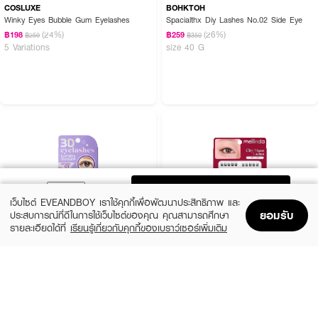
COSLUXE
BOHKTOH
Winky Eyes Bubble Gum Eyelashes
Spacialthx Diy Lashes No.02 Side Eye
(24%)
(26%)
฿198
฿259
฿259
฿350
5 Variations
size 40 G
ADD TO BAG
เว็บไซต์ EVEANDBOY เราใช้คุกกี้เพื่อพัฒนาประสิทธิภาพ และ
ยอมรับ
ประสบการณ์ที่ดีในการใช้เว็บไซต์ของคุณ คุณสามารถศึกษา
รายละเอียดได้ที่
เรียนรู้เกี่ยวกับคุกกี้ของเบราว์เซอร์เพิ่มเติม
Home
Home
Promotions
Promotions
Shopping Bag
Shopping Bag
Account
Account
SUPERSHADES
MEILINDA
Natural Eyelashes
City Muse Lashes
(41%)
฿99
฿129
฿219
10 Variations
10 Variations