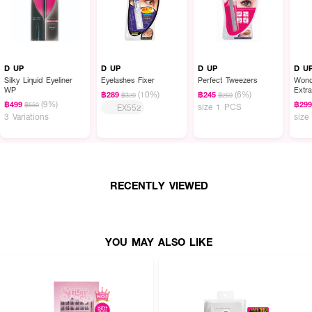
D UP
D UP
D UP
D U
Silky Liquid Eyeliner
Eyelashes Fixer
Perfect Tweezers
Wond
WP
Extr
(10%)
(6%)
฿289
฿245
฿320
฿260
(9%)
฿499
฿29
฿550
size 1 PCS
EX552
3 Variations
size
RECENTLY VIEWED
YOU MAY ALSO LIKE