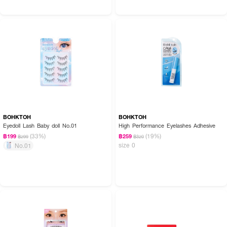
BOHKTOH
BOHKTOH
Eyedoll Lash Baby doll No.01
High Performance Eyelashes Adhesive
(33%)
(19%)
฿199
฿259
฿299
฿320
size 0
No.01