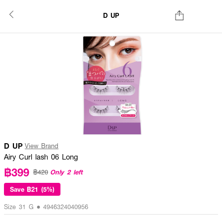
D UP
D UP
View Brand
Airy Curl lash 06 Long
฿399
Only 2 left
฿420
Save
฿21 (5%)
Size 31 G • 4946324040956