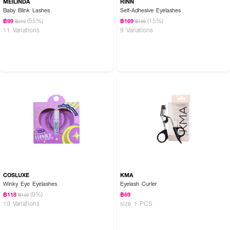
MEILINDA
RINN
Baby Blink Lashes
Self-Adhesive Eyelashes
(55%)
(15%)
฿99
฿169
฿219
฿199
11 Variations
9 Variations
COSLUXE
KMA
Winky Eye Eyelashes
Eyelash Curler
(9%)
฿118
฿69
฿129
10 Variations
size 1 PCS