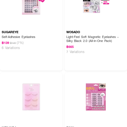
SUGAREYE
WOSADO
Self-Adhesive Eyelashes
Light-Feel Soft Magnetic Eyelashes –
Silky Black 2.0 (All-in-One Pack)
(7%)
฿139
฿149
฿665
6 Variations
7 Variations