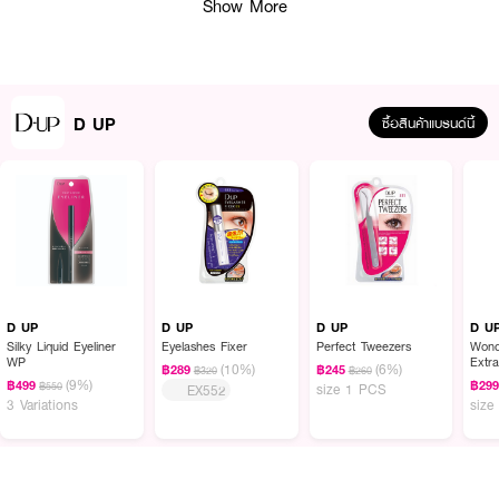
Show More
D UP
ซื้อสินค้าแบรนด์นี้
ผลลัพธ์ที่ได้ :
D-Up Eyelashes Lashever Natural
เสกขนตาดูสวยเป็นธรรมชาติ เบาสบาย เพิ่ม
ความยาวด้วยช่อขนตาธรรมชาติ ที่ช่วยให้ขนตาหนาขึ้นระดับปานกลาง เพิ่มเสน่ห์ให้
ดวงตาของคุณ
D UP
D UP
D UP
D U
Silky Liquid Eyeliner
Eyelashes Fixer
Perfect Tweezers
Wond
• #105 เพิ่มความยาวด้วยช่อขนตาธรรมชาติ ที่ช่วยให้ขนตาหนาขึ้นระดับปานกลาง
WP
Extr
(10%)
(6%)
฿289
฿245
฿320
฿260
(9%)
฿499
฿29
฿550
size 1 PCS
EX552
• ให้คุณได้ลุคดวงตาดูกลมโต สวย เป็นธรรมชาติ
3 Variations
size