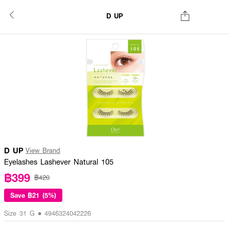
D UP
D UP
View Brand
Eyelashes Lashever Natural 105
฿399
฿420
Save
฿21 (5%)
Size 31 G • 4946324042226