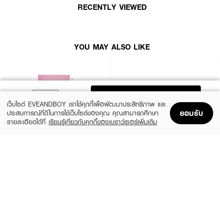
RECENTLY VIEWED
YOU MAY ALSO LIKE
ADD TO BAG
เว็บไซต์ EVEANDBOY เราใช้คุกกี้เพื่อพัฒนาประสิทธิภาพ และ
ยอมรับ
ประสบการณ์ที่ดีในการใช้เว็บไซต์ของคุณ คุณสามารถศึกษา
รายละเอียดได้ที่
เรียนรู้เกี่ยวกับคุกกี้ของเบราว์เซอร์เพิ่มเติม
Home
Home
Promotions
Promotions
Shopping Bag
Shopping Bag
Account
Account
SUGAREYE
WOSADO
Self-Adhesive Eyelashes
Light-Feel Soft Magnetic Eyelashes –
Silky Black 2.0 (All-in-One Pack)
(7%)
฿139
฿149
฿665
6 Variations
7 Variations
How To Use :
ใช้ติดบริเวณขนตา เพื่อความสวยงาม