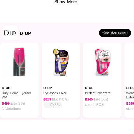
Show More
D UP
ซื้อสินค้าแบรนด์นี้
ผลลัพธ์ที่ได้ :
D-Up Eyelashes Perfect Tweezers 511
เนรมิตดวงตาคู่สวยสมบูรณ์แบบได้
ง่ายกับอุปกรณ์ช่วยติดขนตาปลอม ด้ามจับถนัดมือ ส่วนปลายโค้งมนไม่บาดดวงตา
ช่วยให้คุณจับขนตาปลอมได้ถนัดยิ่งขิ้น สามารถกดส่วนหัวและปลายขนตาปลอมให้
D UP
D UP
D UP
D U
แนบสนิทไปกับแนวขนตา ลดโอกาสเกิดขนตาปลอมหลุดเด้งระหว่างวัน
Silky Liquid Eyeliner
Eyelashes Fixer
Perfect Tweezers
Wond
WP
Extr
(10%)
(6%)
฿289
฿245
฿320
฿260
• ด้ามจับถนัดมือ
(9%)
฿499
฿29
฿550
size 1 PCS
EX552
3 Variations
size
• ส่วนปลายโค้งมนไม่บาดดวงตา
• ช่วยจับให้ขนตาปลอมแนบสนิทไปกับแนวขนตา