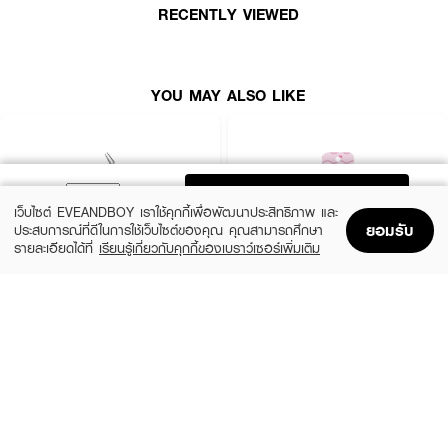
RECENTLY VIEWED
YOU MAY ALSO LIKE
ADD TO BAG
เว็บไซต์ EVEANDBOY เราใช้คุกกี้เพื่อพัฒนาประสิทธิภาพ และ
ยอมรับ
ประสบการณ์ที่ดีในการใช้เว็บไซต์ของคุณ คุณสามารถศึกษา
รายละเอียดได้ที่
เรียนรู้เกี่ยวกับคุกกี้ของเบราว์เซอร์เพิ่มเติม
Home
Home
Promotions
Promotions
Shopping Bag
Shopping Bag
Account
Account
4U2
SIVANNA
LASHES TWEEZERS
Pink Tweezer
(50%)
฿99
฿29
฿199
size 1 PCS
0.02
How To Use :