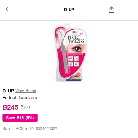
D UP
D UP
View Brand
Perfect Tweezers
฿245
฿260
Save
฿15 (6%)
Size 1 PCS • 4946324023027