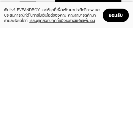
ADD TO BAG
เว็บไซต์ EVEANDBOY เราใช้คุกกี้เพื่อพัฒนาประสิทธิภาพ และ
ยอมรับ
ประสบการณ์ที่ดีในการใช้เว็บไซต์ของคุณ คุณสามารถศึกษา
รายละเอียดได้ที่
เรียนรู้เกี่ยวกับคุกกี้ของเบราว์เซอร์เพิ่มเติม
Home
Home
Promotions
Promotions
Shopping Bag
Shopping Bag
Account
Account
SELSUN BLUE
&HONEY
Anti Dandruff Shampoo
Deep Moist Shampoo
(9%)
(27%)
฿199
฿399
฿219
฿550
3 Variations
size 440 ML
EUCERIN
TRESEMME