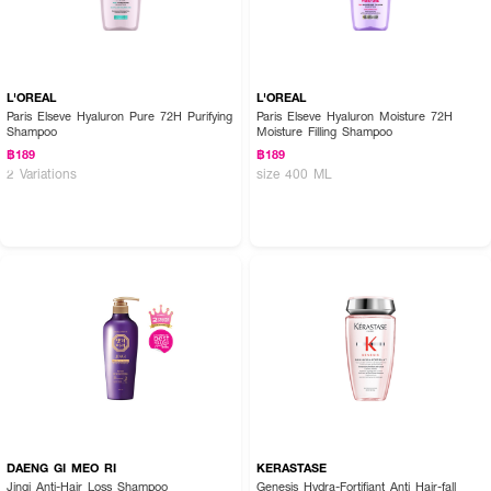
L'OREAL
L'OREAL
Paris Elseve Hyaluron Pure 72H Purifying
Paris Elseve Hyaluron Moisture 72H
Shampoo
Moisture Filling Shampoo
฿189
฿189
2 Variations
size 400 ML
DAENG GI MEO RI
KERASTASE
Jingi Anti-Hair Loss Shampoo
Genesis Hydra-Fortifiant Anti Hair-fall