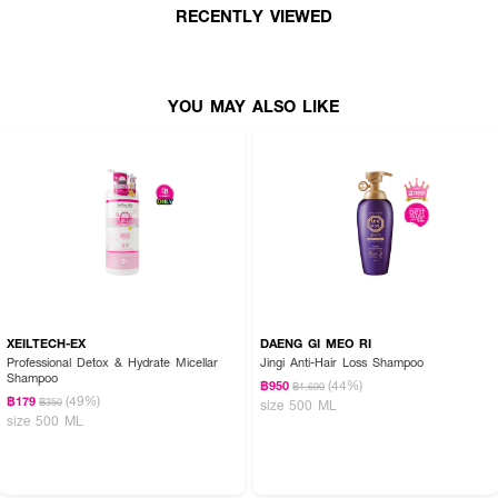
RECENTLY VIEWED
●
กระตุ้นการเกิดของเส้นผม
●
ยับยั้งเชื้อราเเละเเบคทีเรียอันเป็นสาเหตุหนึ่งของผมร่วง
YOU MAY ALSO LIKE
●
ล้างสารเคมีตกค้างเเละสิ่งอุดตันบนหนังศีรษะ
●
ขจัดรังเเคเเละลดการคัน
●
ขจัดความมันส่วนเเละกลิ่นอับเส้นผมเเละหนังศีรษะ
●
ป้องกันผมหงอกก่อนวัยเเละผมหงอกจากความเครียด
●
ช่วยฟื้นบำรุงให้เส้นผมกลับมาเเข็งเเรงสุขภาพดี ไม่ขาดเปราะง่าย
●
ช่วยให้ผมดกดำเงางาม นุ่มสลวย ไม่ชี้ฟูหยาบกระด้าง
●
ปราศจากสารเคมีอันตราย ใช้ได้เเม้ผิวเเพ้ง่าย
XEILTECH-EX
DAENG GI MEO RI
●
ขนาด 400 ml.
Professional Detox & Hydrate Micellar
Jingi Anti-Hair Loss Shampoo
Shampoo
(44%)
฿950
฿1,690
(49%)
฿179
฿350
size 500 ML
size 500 ML