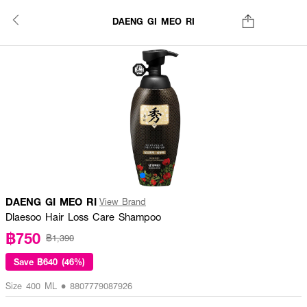
DAENG GI MEO RI
DAENG GI MEO RI
View Brand
Dlaesoo Hair Loss Care Shampoo
฿750
฿1,390
Save
฿640 (46%)
Size 400 ML • 8807779087926