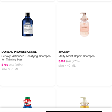
L'OREAL PROFESSIONNEL
&HONEY
Serioxyl Advanced Densitying Shampoo
Melty Moist Repair Shampoo
for Thinning Hair
(27%)
฿399
฿550
(20%)
฿760
฿950
size 440 ML
size 300 ML