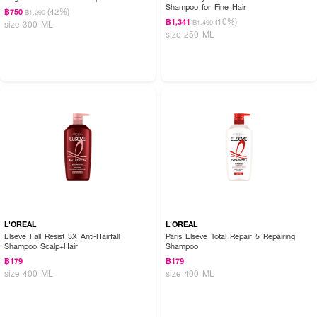
Shampoo for Fine Hair
(42%)
฿750
฿1,290
(10%)
฿1,341
฿1,490
size 300 ML
size 250 ML
L'OREAL
L'OREAL
Elseve Fall Resist 3X Anti-Hairfall
Paris Elseve Total Repair 5 Repairing
Shampoo Scalp+Hair
Shampoo
฿179
฿179
size 400 ML
size 400 ML