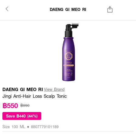
DAENG GI MEO RI
DAENG GI MEO RI
View Brand
Jingi Anti-Hair Loss Scalp Tonic
฿550
฿990
Save
฿440 (44%)
Size 100 ML • 8807779101189