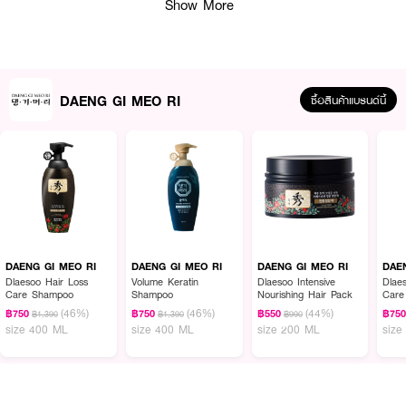
Show More
DAENG GI MEO RI
ซื้อสินค้าแบรนด์นี้
ผลลัพธ์ที่ได้ :
แฮร์โทนิคโสมบำรุงหนังศีรษะ จากสมุนไพรเกาหลี ด้วยสารสกัดโสมเข้มข้นขึ้นถึง
20X และสมุนไพรเกาหลี​ บำรุงผมนุ่มถึง 6 ชนิด ควบคุมความมัน และชะลอ​การขาด
หลุดร่วงของเส้นผม ช่วยให้ผมนุ่มสลวย ​พร้อมฟื้นบำรุงเส้นผมและหนังศีรษะให้ดู
DAENG GI MEO RI
DAENG GI MEO RI
DAENG GI MEO RI
DAE
สุขภาพดี
Dlaesoo Hair Loss
Volume Keratin
Dlaesoo Intensive
Dlae
Care Shampoo
Shampoo
Nourishing Hair Pack
Care
● แทงกีโมรี จินจิ แอนตี้ แฮร์ ลอส สคัลพ์ โทนิค
(46%)
(46%)
(44%)
฿750
฿750
฿550
฿75
฿1,390
฿1,390
฿990
size 400 ML
size 400 ML
size 200 ML
size
● ช่วยให้ผมงอกใหม่ไวขึ้น​
● ผมดูหนาขึ้น และยังช่วยลดผมร่วง​
● เสริมความแข็งแรงให้กับรากผม ​