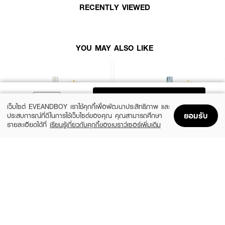
RECENTLY VIEWED
● ไม่ทำให้หนังศีรษะมัน
● ช่วยควบคุมสมดุลความมันบนหนังศีรษะ
● สามารถใช้ได้ทุกวันโดยไม่ต้องล้างออก ​
YOU MAY ALSO LIKE
● ปริมาณ 100 ml.
ADD TO BAG
เว็บไซต์ EVEANDBOY เราใช้คุกกี้เพื่อพัฒนาประสิทธิภาพ และ
ยอมรับ
ประสบการณ์ที่ดีในการใช้เว็บไซต์ของคุณ คุณสามารถศึกษา
รายละเอียดได้ที่
เรียนรู้เกี่ยวกับคุกกี้ของเบราว์เซอร์เพิ่มเติม
Home
Home
Promotions
Promotions
Shopping Bag
Shopping Bag
Account
Account
XEILTECH-EX
GO HAIR
X9 Amino Cell Rebuild Hair Tonic Hair
Silky Seaweed Nutrients
Serum
(10%)
฿296
฿329
(34%)
฿195
฿295
size 250 ML
size 85 ML