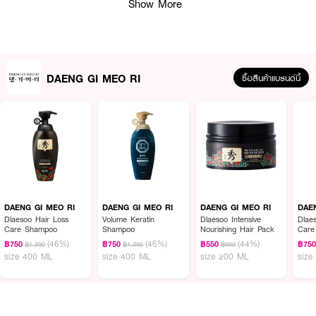
Show More
DAENG GI MEO RI
ซื้อสินค้าแบรนด์นี้
ผลลัพธ์ที่ได้ :
ช่วยลดผมร่วงและให้ผมนุ่มลื่น 100%* (ของผู้ทดลองใช้จริงจำนวน 25 คน) มอบ
ประสบการณ์ลดการหลุดร่วงของเส้นผม ที่มาพร้อมกับผมนุ่มลื่น อันเป็น
เอกลักษณ์เฉพาะของแทงกีโมรี ด้วยสารสกัดโสมเข้มข้น 20 เท่า จากคุณประโยชน์
ของรากโสมตามตำรา “ทงอึยโบกัม (동의보감)” อุดมไปด้วยสารสกัดทรง
ประสิทธิภาพ Ginsenoside
DAENG GI MEO RI
DAENG GI MEO RI
DAENG GI MEO RI
DAE
Dlaesoo Hair Loss
Volume Keratin
Dlaesoo Intensive
Dlae
• ช่วยกระหารหมุนเวียนเลือดใต้หนังศีรษะ ให้รากผมทำงานได้ดีขึ้นจนผมแข็งแรง
Care Shampoo
Shampoo
Nourishing Hair Pack
Care
(46%)
(46%)
(44%)
฿750
฿750
฿550
฿75
฿1,390
฿1,390
฿990
• ลดการขาดหลุดร่วง พร้อมสารต้านอนุมูลอิสระ
size 400 ML
size 400 ML
size 200 ML
size
• ช่วยปรับสภาพและบำรุงหนังศีรษะให้เส้นผมมีสุขภาพดีไปพร้อมกัน
• บำรุงเส้นผมหนานุ่ม 6 ชนิด ได้แก่ โสมเกาหลี, ดอกเก็กฮวย, โกฐขี้แมว, ใบทูจา,
จิงจู่ฉ่าย, เปลือกมัลเบอร์รี่