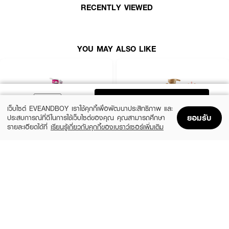
RECENTLY VIEWED
• สำหรับผู้ที่มีปัญหาหนังศีรษะและผมร่วง
• เหมาะสำหรับผมมันถึงผมธรรมดา
• กลิ่นหอมโสมสมุนไพรธรรมชาติ ไม่แต่งสี ผ่านการทดสอบ ไม่ระคายเคืองผิว
YOU MAY ALSO LIKE
• ปราศจากสารเคมีอันตราย ใช้ได้แม้หนังศีรษะแพ้ง่าย
Paraben Free
Oxybenzone Free
ADD TO BAG
เว็บไซต์ EVEANDBOY เราใช้คุกกี้เพื่อพัฒนาประสิทธิภาพ และ
Benzophenone Free
ยอมรับ
ประสบการณ์ที่ดีในการใช้เว็บไซต์ของคุณ คุณสามารถศึกษา
รายละเอียดได้ที่
เรียนรู้เกี่ยวกับคุกกี้ของเบราว์เซอร์เพิ่มเติม
Home
Home
Promotions
Promotions
Shopping Bag
Shopping Bag
Account
Account
XEILTECH-EX
DAENG GI MEO RI
Professional Detox & Hydrate Micellar
Jingi Anti-Hair Loss Shampoo
Shampoo
(44%)
฿950
฿1,690
(49%)
฿179
฿350
size 500 ML
size 500 ML