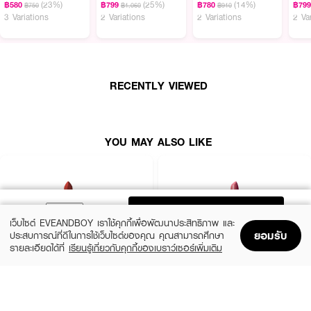
(23%)
(25%)
(14%)
฿580
฿799
฿780
฿79
฿750
฿1,060
฿910
3 Variations
2 Variations
2 Variations
2 Va
RECENTLY VIEWED
YOU MAY ALSO LIKE
ADD TO BAG
เว็บไซต์ EVEANDBOY เราใช้คุกกี้เพื่อพัฒนาประสิทธิภาพ และ
ยอมรับ
ประสบการณ์ที่ดีในการใช้เว็บไซต์ของคุณ คุณสามารถศึกษา
รายละเอียดได้ที่
เรียนรู้เกี่ยวกับคุกกี้ของเบราว์เซอร์เพิ่มเติม
Home
Home
Promotions
Promotions
Shopping Bag
Shopping Bag
Account
Account
MAC
BOBBI BROWN
Macximal Matte Lipstick
Crushed Lip Color