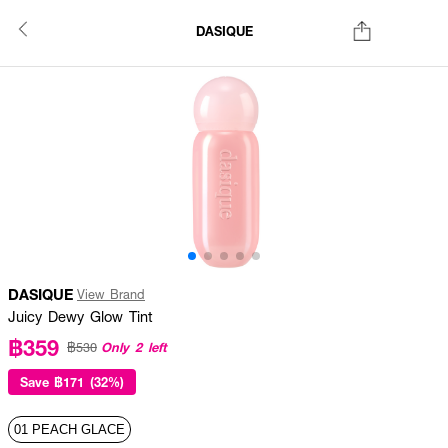
DASIQUE
DASIQUE
View Brand
Juicy Dewy Glow Tint
฿359
Only 2 left
฿530
Save
฿171 (32%)
01 PEACH GLACE