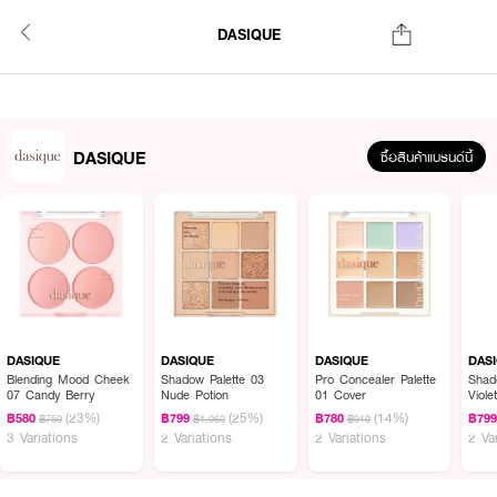
DASIQUE
DASIQUE
ซื้อสินค้าแบรนด์นี้
DASIQUE
DASIQUE
DASIQUE
DAS
Blending Mood Cheek
Shadow Palette 03
Pro Concealer Palette
Shad
07 Candy Berry
Nude Potion
01 Cover
Viole
(23%)
(25%)
(14%)
฿580
฿799
฿780
฿79
฿750
฿1,060
฿910
3 Variations
2 Variations
2 Variations
2 Va