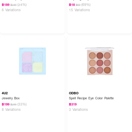
(24%)
(69%)
฿189
฿18
฿249
฿59
6 Variations
15 Variations
4U2
ODBO
Jewelry Box
Spell Recipe Eye Color Palette
(33%)
฿199
฿319
฿299
8 Variations
3 Variations