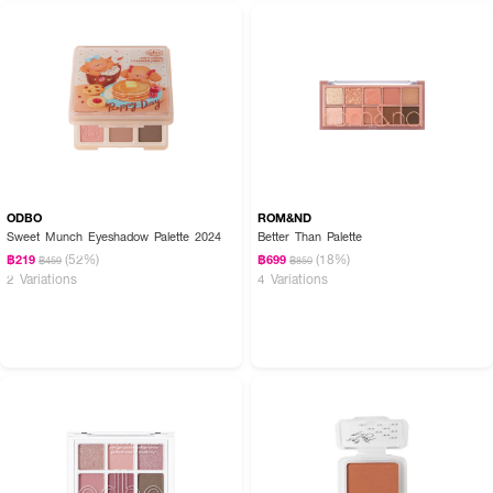
ODBO
ROM&ND
Sweet Munch Eyeshadow Palette 2024
Better Than Palette
(52%)
(18%)
฿219
฿699
฿459
฿850
2 Variations
4 Variations