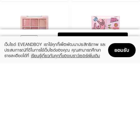
ADD TO BAG
เว็บไซต์ EVEANDBOY เราใช้คุกกี้เพื่อพัฒนาประสิทธิภาพ และ
ยอมรับ
ประสบการณ์ที่ดีในการใช้เว็บไซต์ของคุณ คุณสามารถศึกษา
รายละเอียดได้ที่
เรียนรู้เกี่ยวกับคุกกี้ของเบราว์เซอร์เพิ่มเติม
Home
Home
Promotions
Promotions
Shopping Bag
Shopping Bag
Account
Account
ODBO
SIVANNA
Shadow&Me Palette
Colors Break Order Integrated
Eyeshadow
฿359
฿199
02 Rosewood
3 Variations