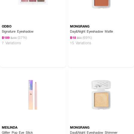
ODBO
MONGRANG
Signature Eyeshadow
Day&Night Eyeshadow Matte
(37%)
(69%)
฿189
฿18
฿299
฿59
7 Variations
15 Variations
MEILINDA
MONGRANG
Glitter Pop Eye Stick
Day&Night Eyeshadow Shimmer