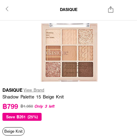
DASIQUE
DASIQUE
View Brand
Shadow Palette 15 Beige Knit
฿799
Only 3 left
฿1,060
Save
฿261 (25%)
Beige Knit