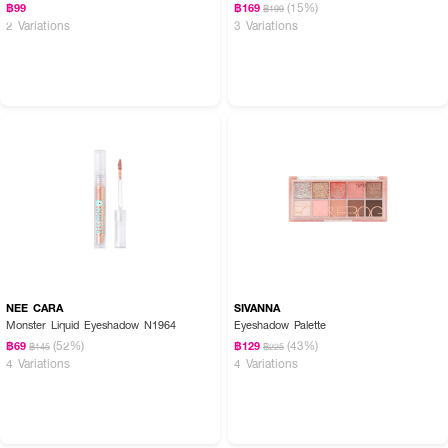
(15%)
฿99
฿169
฿199
2 Variations
3 Variations
NEE CARA
SIVANNA
Monster Liquid Eyeshadow N1964
Eyeshadow Palette
(52%)
(43%)
฿69
฿129
฿145
฿225
4 Variations
4 Variations