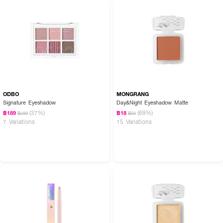
ODBO
MONGRANG
Signature Eyeshadow
Day&Night Eyeshadow Matte
(37%)
(69%)
฿189
฿18
฿299
฿59
7 Variations
15 Variations