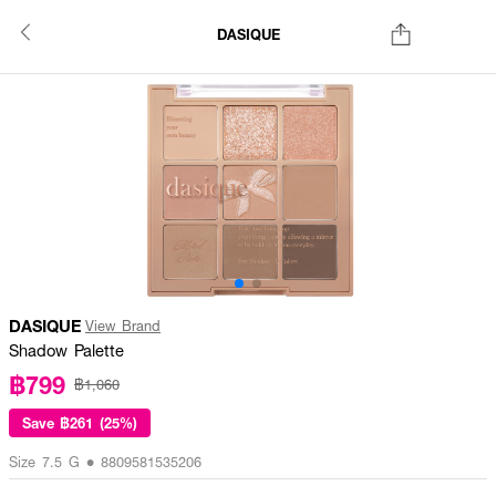
DASIQUE
DASIQUE
View Brand
Shadow Palette
฿799
฿1,060
Save
฿261 (25%)
Size 7.5 G • 8809581535206