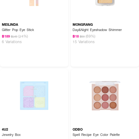
MEILINDA
MONGRANG
Glitter Pop Eye Stick
Day&Night Eyeshadow Shimmer
(24%)
(69%)
฿189
฿18
฿249
฿59
6 Variations
15 Variations
4U2
ODBO
Jewelry Box
Spell Recipe Eye Color Palette