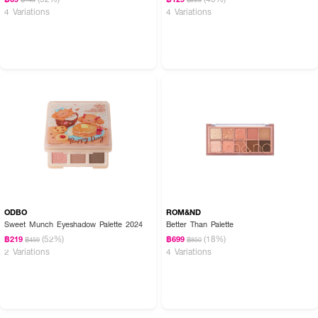
4 Variations
4 Variations
ODBO
ROM&ND
Sweet Munch Eyeshadow Palette 2024
Better Than Palette
(52%)
(18%)
฿219
฿699
฿459
฿850
2 Variations
4 Variations