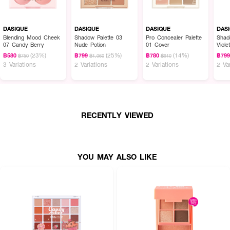
DASIQUE
DASIQUE
DASIQUE
DAS
Blending Mood Cheek
Shadow Palette 03
Pro Concealer Palette
Shad
07 Candy Berry
Nude Potion
01 Cover
Viole
(23%)
(25%)
(14%)
฿580
฿799
฿780
฿79
฿750
฿1,060
฿910
3 Variations
2 Variations
2 Variations
2 Va
RECENTLY VIEWED
YOU MAY ALSO LIKE