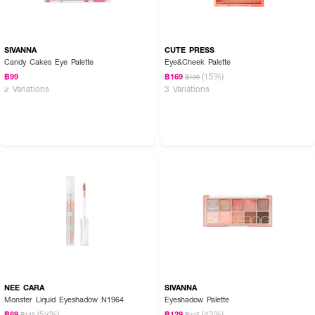
SIVANNA
CUTE PRESS
Candy Cakes Eye Palette
Eye&Cheek Palette
(15%)
฿99
฿169
฿199
2 Variations
3 Variations
NEE CARA
SIVANNA
Monster Liquid Eyeshadow N1964
Eyeshadow Palette
(52%)
(43%)
฿69
฿129
฿145
฿225