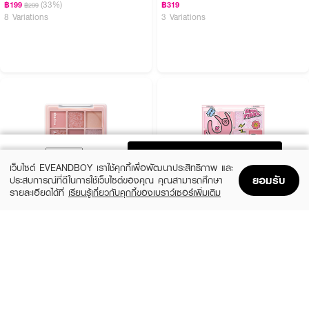
(33%)
฿199
฿319
฿299
8 Variations
3 Variations
ADD TO BAG
เว็บไซต์ EVEANDBOY เราใช้คุกกี้เพื่อพัฒนาประสิทธิภาพ และ
ยอมรับ
ประสบการณ์ที่ดีในการใช้เว็บไซต์ของคุณ คุณสามารถศึกษา
รายละเอียดได้ที่
เรียนรู้เกี่ยวกับคุกกี้ของเบราว์เซอร์เพิ่มเติม
Home
Home
Promotions
Promotions
Shopping Bag
Shopping Bag
Account
Account
ODBO
SIVANNA
Shadow&Me Palette
Colors Break Order Integrated
Eyeshadow
฿359
฿199
02 Rosewood
3 Variations