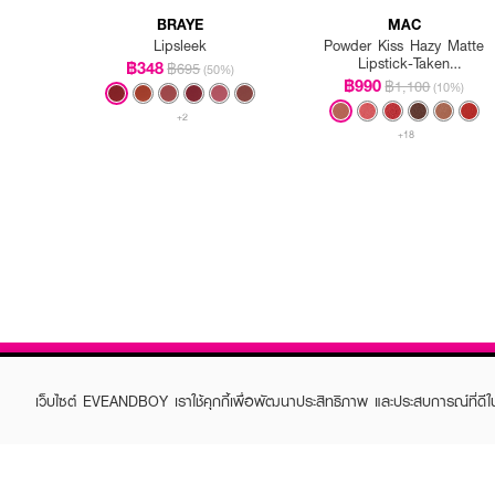
BRAYE
MAC
Lipsleek
Powder Kiss Hazy Matte
Lipstick-Taken
฿348
฿695
(50%)
3.5Gm/.12Oz
฿990
฿1,100
(10%)
+2
+18
เว็บไซต์ EVEANDBOY เราใช้คุกกี้เพื่อพัฒนาประสิทธิภาพ และประสบการณ์ที่ดี