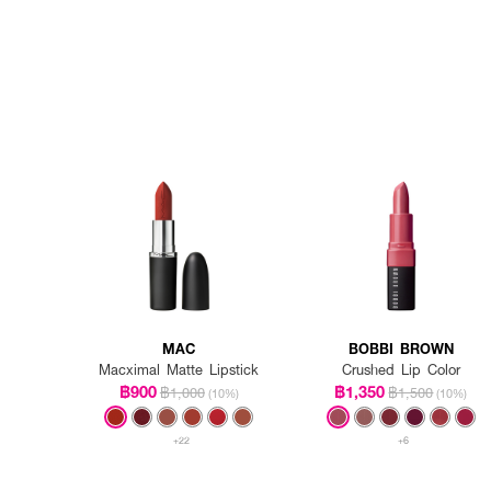
MAC
BOBBI BROWN
Macximal Matte Lipstick
Crushed Lip Color
฿900
฿1,350
฿1,000
฿1,500
(10%)
(10%)
+22
+6