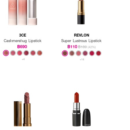
3CE
REVLON
Cashmerehug Lipstick
Super Lustrous Lipstick
฿690
฿110
฿189
(42%)
+4
+14