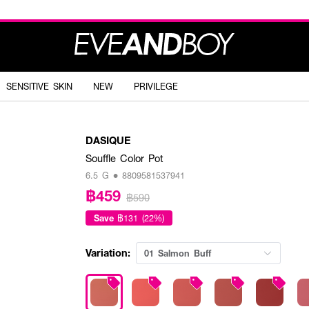
SENSITIVE SKIN
NEW
PRIVILEGE
DASIQUE
Souffle Color Pot
6.5 G • 8809581537941
฿459
฿590
Save
฿131 (22%)
Variation:
01 Salmon Buff