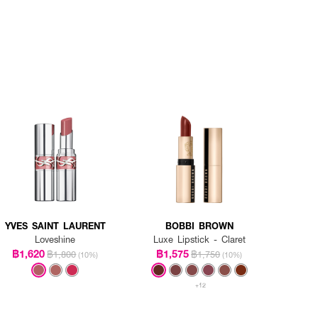
YVES SAINT LAURENT
BOBBI BROWN
Loveshine
Luxe Lipstick - Claret
฿1,620
฿1,575
฿1,800
฿1,750
(10%)
(10%)
+12