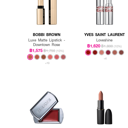
BOBBI BROWN
YVES SAINT LAURENT
Luxe Matte Lipstick -
Loveshine
Downtown Rose
฿1,620
฿1,800
(10%)
฿1,575
฿1,750
(10%)
+4
+10