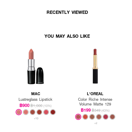
RECENTLY VIEWED
YOU MAY ALSO LIKE
MAC
L'OREAL
Lustreglass Lipstick
Color Riche Intense
Volume Matte 129
฿900
฿1,000
(10%)
฿199
฿349
(43%)
+10
+2