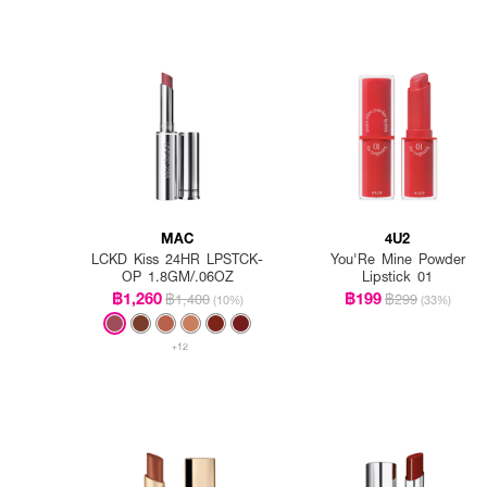
MAC
4U2
LCKD Kiss 24HR LPSTCK-
You'Re Mine Powder
OP 1.8GM/.06OZ
Lipstick 01
฿1,260
฿199
฿1,400
฿299
(10%)
(33%)
+12