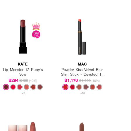
KATE
MAC
Lip Monster 12 Ruby's
Powder Kiss Velvet Blur
Vow
Slim Stick - Devoted To
Danger
฿294
฿1,170
฿490
฿1,300
(40%)
(10%)
+2
+18