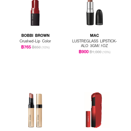
BOBBI BROWN
MAC
Crushed-Lip Color
LUSTREGLASS LIPSTICK-
ALO 3GM/.1OZ
฿765
฿850
(10%)
฿900
฿1,000
(10%)