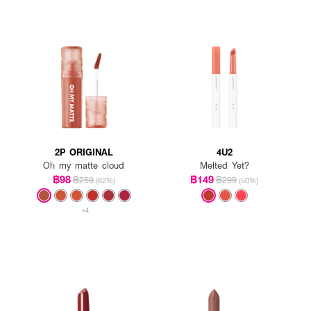
2P ORIGINAL
4U2
Oh my matte cloud
Melted Yet?
฿98
฿149
฿259
฿299
(62%)
(50%)
+4