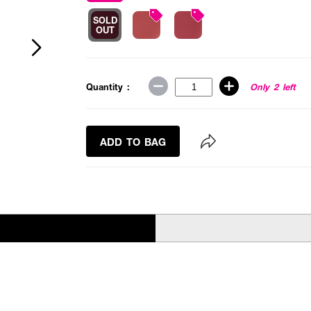
SOLD
OUT
Quantity :
Only 2 left
ADD TO BAG