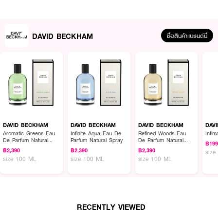
·
ให้คุณรู้สึกสดชื่นและมั่นใจตลอดวัน
How To Use :
DAVID BECKHAM
ซื้อสินค้าแบรนด์นี้
เขย่ากระป๋องก่อนใช้ ตั้งกระป๋องให้ห่าง 6 นิ้ว แล้วฉีดพ่นใต้วงแขน ปกป้องยาวนาน
ห้ามฉีดบริเวณใกล้เปลวไฟหรือจุดที่อาจติดไฟ ระวังอย่าให้เข้าตา เก็บให้พ้นมือเด็ก
DAVID BECKHAM
DAVID BECKHAM
DAVID BECKHAM
DAV
Aromatic Greens Eau
Infinite Aqua Eau De
Refined Woods Eau
Intim
De Parfum Natural
Parfum Natural Spray
De Parfum Natural
฿19
Spray
Spray
฿2,390
฿2,390
฿2,390
size
size 100 ML
size 100 ML
size 100 ML
RECENTLY VIEWED