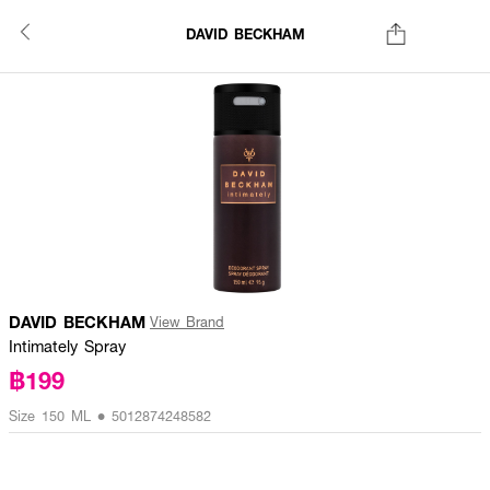
DAVID BECKHAM
DAVID BECKHAM
View Brand
Intimately Spray
฿199
Size 150 ML • 5012874248582