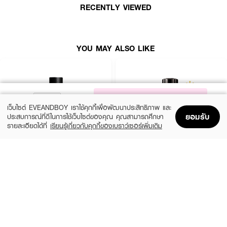
RECENTLY VIEWED
YOU MAY ALSO LIKE
NOTIFY ME
เว็บไซต์ EVEANDBOY เราใช้คุกกี้เพื่อพัฒนาประสิทธิภาพ และ
ยอมรับ
ประสบการณ์ที่ดีในการใช้เว็บไซต์ของคุณ คุณสามารถศึกษา
รายละเอียดได้ที่
เรียนรู้เกี่ยวกับคุกกี้ของเบราว์เซอร์เพิ่มเติม
Home
Home
Promotions
Promotions
Shopping Bag
Shopping Bag
Account
Account
YVES SAINT LAURENT
MONTBLANC
Y Men EDP
Explorer EDP
(10%)
(25%)
฿4,050
฿3,900
฿4,500
฿5,200
2 Variations
3 Variations