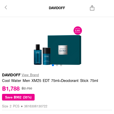
DAVIDOFF
DAVIDOFF
View Brand
Cool Water Men XM25 EDT 75ml+Deodorant Stick 75ml
฿1,788
฿2,750
Save
฿962 (35%)
Size 2 PCS • 3616306130722