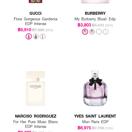
GUCCI
BURBERRY
Flora Gorgeous Gardenia
My Burberry Blush Edp
EDP Intense
฿3,803
฿5,070
(25%)
฿5,910
฿7,880
(25%)
NARCISO RODRIGUEZ
YVES SAINT LAURENT
For Her Pure Musc Blanc
Mon Paris EDP
EDP Intense
฿6,975
฿7,750
(10%)