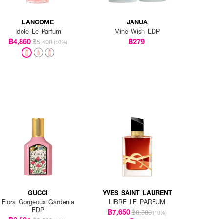
LANCOME
JANUA
Idole Le Parfum
Mine Wish EDP
฿4,860
฿279
฿5,400
(10%)
GUCCI
YVES SAINT LAURENT
Flora Gorgeous Gardenia
LIBRE LE PARFUM
EDP
฿7,650
฿8,500
(10%)