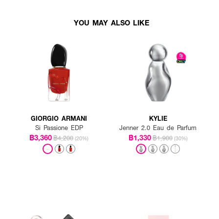
YOU MAY ALSO LIKE
GIORGIO ARMANI
KYLIE
Si Passione EDP
Jenner 2.0 Eau de Parfum
฿3,360
฿1,330
฿4,200
฿1,900
(20%)
(30%)