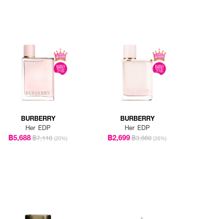
BURBERRY
BURBERRY
Her EDP
Her EDP
฿5,688
฿2,699
฿7,110
฿3,660
(20%)
(26%)