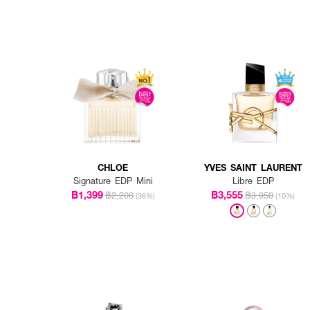
CHLOE
YVES SAINT LAURENT
Signature EDP Mini
Libre EDP
฿1,399
฿3,555
฿2,200
฿3,950
(36%)
(10%)