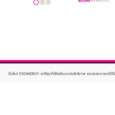
฿3,648
฿4,560
(20%)
เว็บไซต์ EVEANDBOY เราใช้คุกกี้เพื่อพัฒนาประสิทธิภาพ และประสบการณ์ที่ดี
ABOUT EVEANDBOY
CUS
Brand story
Online
Privacy Policy
Find a