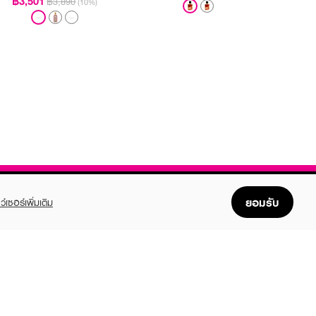
฿3,501
฿3,890
(10%)
ยอมรับ
ว์เซอร์เพิ่มเติม
FOLLOW US