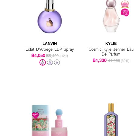
LANVIN
KYLIE
Eclat D'Arpege EDP Spray
Cosmic Kylie Jenner Eau
De Parfum
฿4,050
฿5,400
(25%)
฿1,330
฿1,900
(30%)