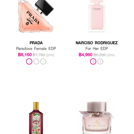
PRADA
NARCISO RODRIGUEZ
Paradoxe Female EDP
For Her EDP
฿6,160
฿4,960
฿7,700
฿6,200
(20%)
(20%)