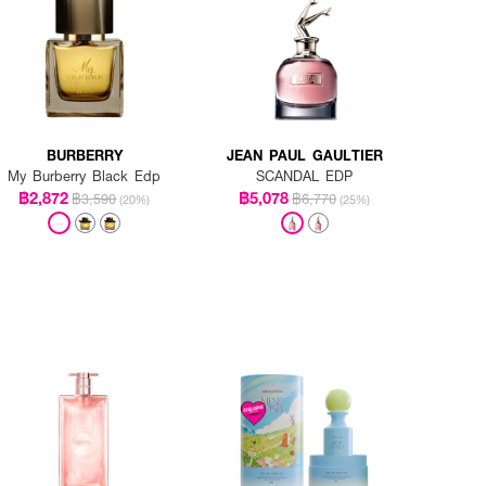
BURBERRY
JEAN PAUL GAULTIER
My Burberry Black Edp
SCANDAL EDP
฿2,872
฿5,078
฿3,590
฿6,770
(20%)
(25%)