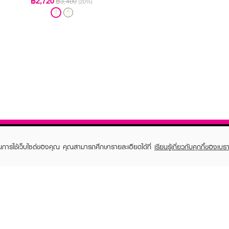
฿2,720
฿3,400
(20%)
ในการใช้เว็บไซต์ของคุณ คุณสามารถศึกษารายละเอียดได้ที่
เรียนรู้เกี่ยวกับคุกกี้ของเบรา
TOMER CARE
EVEANDBOY MEMBER
 Shopping
Member registration
 store