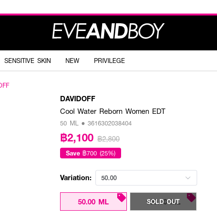
SENSITIVE SKIN
NEW
PRIVILEGE
OFF
DAVIDOFF
Cool Water Reborn Women EDT
50 ML • 3616302038404
฿2,100
฿2,800
Save
฿700 (25%)
Variation:
50.00
50.00 ML
100.00 ML
SOLD OUT