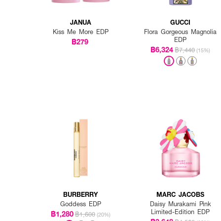
JANUA
GUCCI
Kiss Me More EDP
Flora Gorgeous Magnolia
EDP
฿279
฿6,324
฿7,440
(15%)
BURBERRY
MARC JACOBS
Goddess EDP
Daisy Murakami Pink
Limited-Edition EDP
฿1,280
฿1,600
(20%)