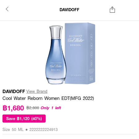
DAVIDOFF
DAVIDOFF
View Brand
Cool Water Reborn Women EDT(MFG 2022)
฿1,680
Only 1 left
฿2,800
Save
฿1,120 (40%)
Size 50 ML • 2222222224913