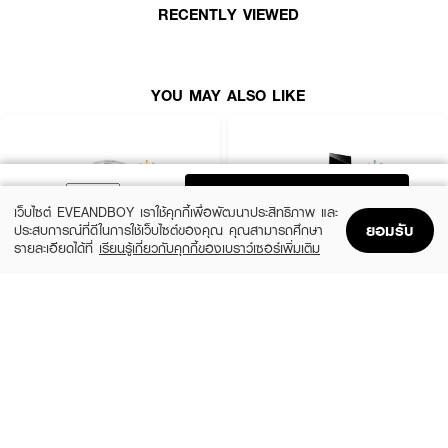
How to Use :
RECENTLY VIEWED
ฉีดน้ำหอม DAVIDOFF Cool Water Reborn Women EDT ตามบริเวณจุด
ชีพจร เช่น ต้นคอ ข้อมือ ข้อพับแขน และสามารถเพิ่มความหอมให้เสื้อผ้า เพื่อ
กลิ่นที่ติดทนตลอดทั้งวัน
YOU MAY ALSO LIKE
ADD TO BAG
เว็บไซต์ EVEANDBOY เราใช้คุกกี้เพื่อพัฒนาประสิทธิภาพ และ
ยอมรับ
ประสบการณ์ที่ดีในการใช้เว็บไซต์ของคุณ คุณสามารถศึกษา
รายละเอียดได้ที่
เรียนรู้เกี่ยวกับคุกกี้ของเบราว์เซอร์เพิ่มเติม
Home
Home
Promotions
Promotions
Shopping Bag
Shopping Bag
Account
Account
CHLOE
YVES SAINT LAURENT
Signature EDP Mini
Libre EDP
(36%)
(10%)
฿1,399
฿3,555
฿2,200
฿3,950
size 20 ML
3 Variations