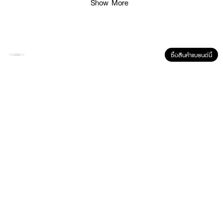
Show More
ซื้อสินค้าแบรนด์นี้
ผลลัพธ์ที่ได้ :
เพิ่มเสน่ห์ความหอมอันเย้ายวนชวนหลงใหล
ด้วยน้ำหอมผู้หญิง
DAVIDOFF Cool
Water Reborn Women EDT
ที่คัดสรรส่วนผสมอย่างดีจากดอกไม้นานาชนิด
ผสมผสานกันจนได้กลิ่นหอมหวานแสนเย้ายวน ละมุน อบอุ่นชวนลุ่มหลง เต็มไป
ด้วยเสน่ห์นุ่มลึกจนใครๆ ต่างต้องหันมอง ด้วยแนวกลิ่น Floral Transparent
Fragrance Notes :
Citrus, Rose, Aromatic, Fresh
spicy,Floral,Woody,Earthy
ขนาด
50 ml.