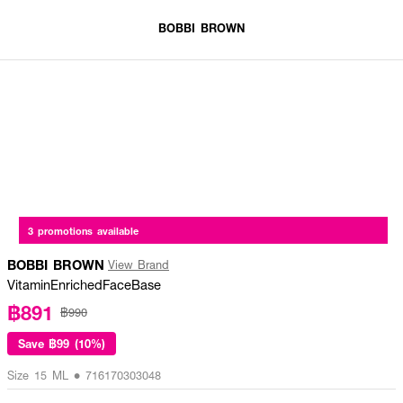
BOBBI BROWN
3 promotions available
BOBBI BROWN
View Brand
VitaminEnrichedFaceBase
฿891
฿990
Save
฿99 (10%)
Size 15 ML • 716170303048